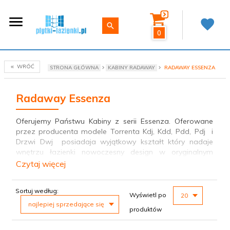
0
WRÓĆ
STRONA GŁÓWNA
KABINY RADAWAY
RADAWAY ESSENZA
Radaway Essenza
Oferujemy Państwu Kabiny z serii Essenza. Oferowane
przez producenta modele Torrenta Kdj, Kdd, Pdd, Pdj i
Drzwi Dwj
posiadaja wyjątkowy kształt który nadaje
wnętrzu łazienki nowoczesny design w oryginalnym
stylu.
Ze względu na różnorodność oferowanych kabin z
Czytaj więcej
serii Essenza ze szkłem 6mm i unoszącymi zawiasami
mają Państwo możliwość zakupu kabiny spełniającej
sort
pop
Sortuj według:
nawet najwyższe wymagania. Istotnym atutem tej serii
Wyświetl po
20
jest możliwość montowania kabin i drzwi bezpośrednio
najlepiej sprzedające się
produktów
na posadzce.
Solidna jakość wykonania oraz
nowoczesny design sprawią, że wnętrze każdej łazienki