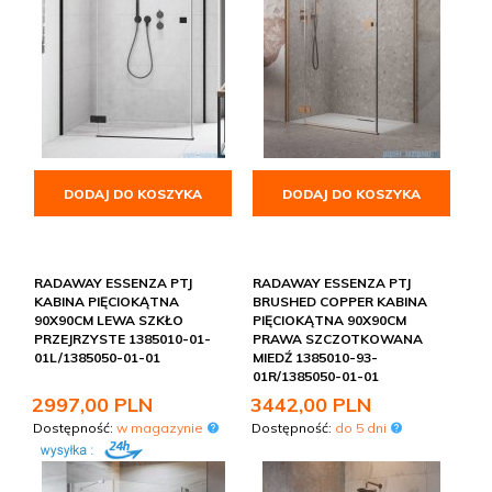
DODAJ DO KOSZYKA
DODAJ DO KOSZYKA
RADAWAY ESSENZA PTJ
RADAWAY ESSENZA PTJ
KABINA PIĘCIOKĄTNA
BRUSHED COPPER KABINA
90X90CM LEWA SZKŁO
PIĘCIOKĄTNA 90X90CM
PRZEJRZYSTE 1385010-01-
PRAWA SZCZOTKOWANA
01L/1385050-01-01
MIEDŹ 1385010-93-
01R/1385050-01-01
2997,
00
PLN
3442,
00
PLN
Dostępność:
w magazynie
Dostępność:
do 5 dni