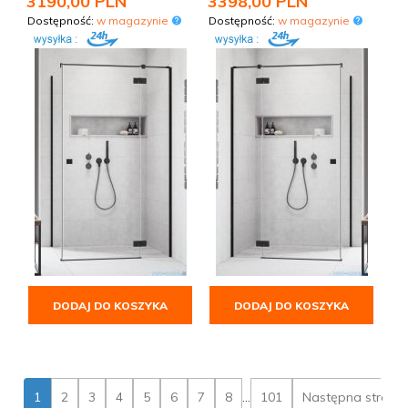
3190,
00
PLN
3398,
00
PLN
Dostępność:
w magazynie
Dostępność:
w magazynie
DODAJ DO KOSZYKA
DODAJ DO KOSZYKA
1
2
3
4
5
6
7
8
...
101
Następna strona