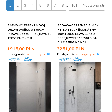
stanie się wyjątkowe i ponadczasowe. Zapraszamy do
1
2
3
4
5
6
7
8
...
101
Następna strona
skorzystania z naszej oferty na
Kabiny i drzwi Radaway
Essenza
- proponujemy atrakcyjne rabaty.
RADAWAY ESSENZA DWJ
RADAWAY ESSENZA BLACK
DRZWI WNĘKOWE 90CM
PTJ KABINA PIĘCIOKĄTNA
PRAWE SZKŁO PRZEJRZYSTE
100X100CM LEWA SZKŁO
1385013-01-01R
PRZEJRZYSTE 1385010-54-
01L/1385051-01-01
1915,
00
PLN
3251,
00
PLN
Dostępność:
w magazynie
Dostępność:
w magazynie