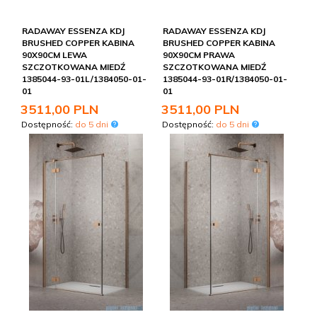
RADAWAY ESSENZA KDJ
RADAWAY ESSENZA KDJ
BRUSHED COPPER KABINA
BRUSHED COPPER KABINA
90X90CM LEWA
90X90CM PRAWA
SZCZOTKOWANA MIEDŹ
SZCZOTKOWANA MIEDŹ
1385044-93-01L/1384050-01-
1385044-93-01R/1384050-01-
01
01
3511,
00
PLN
3511,
00
PLN
Dostępność:
do 5 dni
Dostępność:
do 5 dni