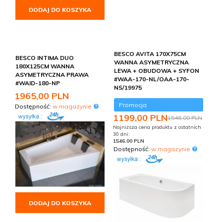
DODAJ DO KOSZYKA
BESCO AVITA 170X75CM
BESCO INTIMA DUO
WANNA ASYMETRYCZNA
180X125CM WANNA
LEWA + OBUDOWA + SYFON
ASYMETRYCZNA PRAWA
#WAA-170-NL/OAA-170-
#WAID-180-NP
NS/19975
1965,
00
PLN
Promocja
Dostępność:
w magazynie
1199,
00
PLN
1546,00 PLN
Najniższa cena produktu z ostatnich
30 dni:
1546.00 PLN
Dostępność:
w magazynie
DODAJ DO KOSZYKA