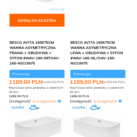
DODAJ DO KOSZYKA
BESCO AVITA 160X75CM
BESCO AVITA 160X75CM
WANNA ASYMETRYCZNA
WANNA ASYMETRYCZNA
PRAWA + OBUDOWA +
LEWA + OBUDOWA + SYFON
SYFON #WAV-160-NP/OAV-
#WAV-160-NL/OAV-160-
160-NS/19975
NS/19975
Promocja
Promocja
1189,
00
PLN
1189,
00
PLN
1496,00 PLN
1496,00 PLN
Najniższa cena produktu z ostatnich
Najniższa cena produktu z ostatnich
30 dni:
30 dni:
1496.00 PLN
1496.00 PLN
Dostępność:
w magazynie
Dostępność:
w magazynie