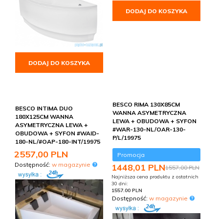
DODAJ DO KOSZYKA
DODAJ DO KOSZYKA
BESCO RIMA 130X85CM
BESCO INTIMA DUO
WANNA ASYMETRYCZNA
180X125CM WANNA
LEWA + OBUDOWA + SYFON
ASYMETRYCZNA LEWA +
#WAR-130-NL/OAR-130-
OBUDOWA + SYFON #WAID-
P/L/19975
180-NL/#OAP-180-INT/19975
2557,
00
PLN
Promocja
Dostępność:
w magazynie
1448,
01
PLN
1557,00 PLN
Najniższa cena produktu z ostatnich
30 dni:
1557.00 PLN
Dostępność:
w magazynie