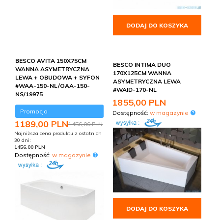
DODAJ DO KOSZYKA
BESCO AVITA 150X75CM
BESCO INTIMA DUO
WANNA ASYMETRYCZNA
170X125CM WANNA
LEWA + OBUDOWA + SYFON
ASYMETRYCZNA LEWA
#WAA-150-NL/OAA-150-
#WAID-170-NL
NS/19975
1855,
00
PLN
Promocja
Dostępność:
w magazynie
1189,
00
PLN
1456,00 PLN
Najniższa cena produktu z ostatnich
30 dni:
1456.00 PLN
Dostępność:
w magazynie
DODAJ DO KOSZYKA