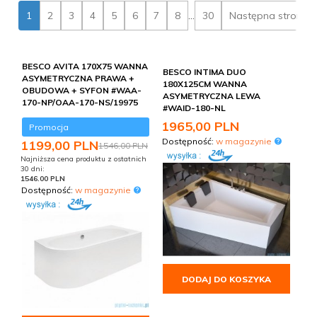
którzy cenią sobie funkcjonalność połączoną z estetyką.
1
2
3
4
5
6
7
8
...
30
Następna strona
Poznaj nasze propozycje – narożne, z parawanem i wiele
innych!
BESCO AVITA 170X75 WANNA
BESCO INTIMA DUO
ASYMETRYCZNA PRAWA +
180X125CM WANNA
OBUDOWA + SYFON #WAA-
ASYMETRYCZNA LEWA
170-NP/OAA-170-NS/19975
#WAID-180-NL
1965,
00
PLN
Promocja
Dostępność:
w magazynie
1199,
00
PLN
1546,00 PLN
Najniższa cena produktu z ostatnich
30 dni:
1546.00 PLN
Dostępność:
w magazynie
DODAJ DO KOSZYKA