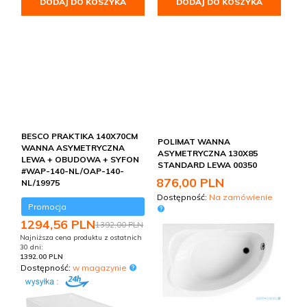
DODAJ DO KOSZYKA
DODAJ DO KOSZYKA
BESCO PRAKTIKA 140X70CM
POLIMAT WANNA
WANNA ASYMETRYCZNA
ASYMETRYCZNA 130X85
LEWA + OBUDOWA + SYFON
STANDARD LEWA 00350
#WAP-140-NL/OAP-140-
876,
00
PLN
NL/19975
Dostępność:
Na zamówienie
Promocja
1294,
56
PLN
1392,00 PLN
Najniższa cena produktu z ostatnich
30 dni:
1392.00 PLN
Dostępność:
w magazynie