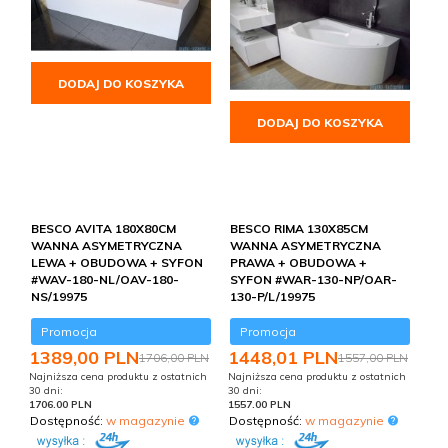
DODAJ DO KOSZYKA
DODAJ DO KOSZYKA
BESCO AVITA 180X80CM
BESCO RIMA 130X85CM
WANNA ASYMETRYCZNA
WANNA ASYMETRYCZNA
LEWA + OBUDOWA + SYFON
PRAWA + OBUDOWA +
#WAV-180-NL/OAV-180-
SYFON #WAR-130-NP/OAR-
NS/19975
130-P/L/19975
Promocja
Promocja
1389,
00
PLN
1448,
01
PLN
1706,00 PLN
1557,00 PLN
Najniższa cena produktu z ostatnich
Najniższa cena produktu z ostatnich
30 dni:
30 dni:
1706.00 PLN
1557.00 PLN
Dostępność:
w magazynie
Dostępność:
w magazynie