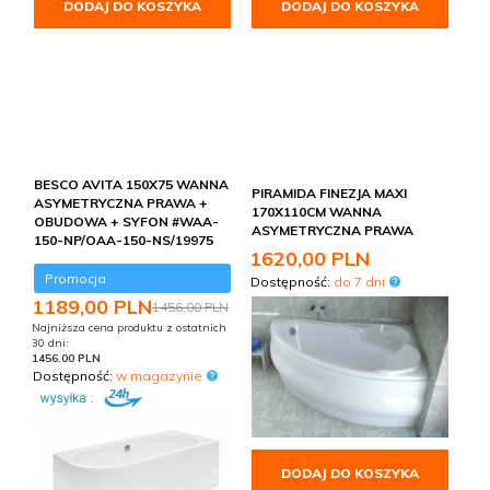
DODAJ DO KOSZYKA
DODAJ DO KOSZYKA
BESCO AVITA 150X75 WANNA
PIRAMIDA FINEZJA MAXI
ASYMETRYCZNA PRAWA +
170X110CM WANNA
OBUDOWA + SYFON #WAA-
ASYMETRYCZNA PRAWA
150-NP/OAA-150-NS/19975
1620,
00
PLN
Promocja
Dostępność:
do 7 dni
1189,
00
PLN
1456,00 PLN
Najniższa cena produktu z ostatnich
30 dni:
1456.00 PLN
Dostępność:
w magazynie
DODAJ DO KOSZYKA