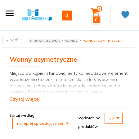
0
WRÓĆ
STRONA GŁÓWNA
WANNY
WANNY ASYMETRYCZNE
Wanny asymetryczne
Miejsca do kąpieli stanowią nie tylko nieodzowny element
wyposażenia łazienki, ale także klucz do stworzenia
przestrzeni pełnej komfortu, wygody i nowoczesnego
designu. Popularne w ostatnich latach wanny
asymetryczne, wybierane przez osoby poszukujące
Czytaj więcej
stylowych rozwiązań, charakteryzują się unikalnym
kształtem oraz pozwalają na optymalne wykorzystanie
sort
pop
Sortuj według:
dostępnej przestrzeni, niezależnie od rozmiaru i kształtu
Wyświetl po
20
łazienki. Wyróżnia je nie tylko oszczędność miejsca, ale
najlepiej sprzedające się
produktów
również możliwość dostosowania do indywidualnych
potrzeb, co czyni je idealnym wyborem dla użytkowników,