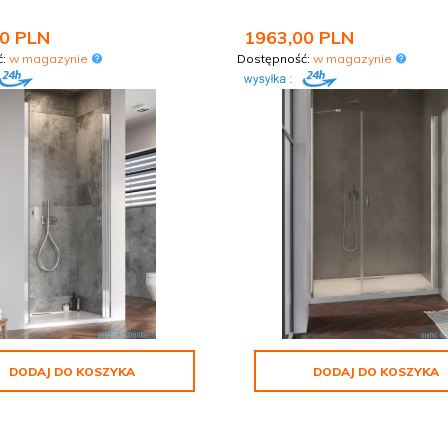
0
PLN
1963,
00
PLN
ć:
w magazynie
Dostępność:
w magazynie
DODAJ DO KOSZYKA
DODAJ DO KOSZYKA