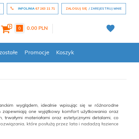
L
INFOLINIA
67 263 21 71
ZALOGUJ SIĘ
ZAREJESTRUJ MNIE
0.00
PLN
0
zostałe
Promocje
Koszyk
nckim wyglądem, idealnie wpisując się w różnorodne
ach zapewniają one wyjątkowy komfort użytkowania oraz
, trwałymi materiałami oraz estetycznymi detalami, co
rozwiązania, które posłużą przez lata i nadadzą łazience