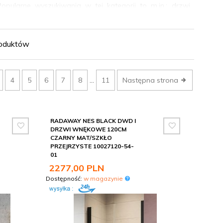
pularne wyszukiwania w tej kategorii to m.in.: drzwi
jest bezpieczne i odporne na uszkodzenia, a powłoka
oduktów
e nierówności ścian i zapewnić szczelność. Drzwi można
wnęki. Wybierając drzwi prysznicowe, zwróć uwagę na
az kierunek i sposób otwierania.
4
5
6
7
8
...
11
Następna strona
także ścianki i akcesoria montażowe. Pomożemy dobrać
 do zakupów.
RADAWAY NES BLACK DWD I
DRZWI WNĘKOWE 120CM
CZARNY MAT/SZKŁO
PRZEJRZYSTE 10027120-54-
01
2277,
00
PLN
Dostępność:
w magazynie