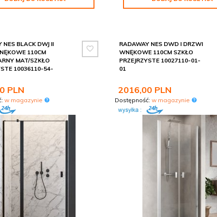
NES BLACK DWJ II
RADAWAY NES DWD I DRZWI
NĘKOWE 110CM
WNĘKOWE 110CM SZKŁO
ARNY MAT/SZKŁO
PRZEJRZYSTE 10027110-01-
STE 10036110-54-
01
0
PLN
2016,
00
PLN
ć:
w magazynie
Dostępność:
w magazynie