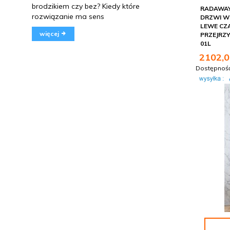
brodzikiem czy bez? Kiedy które
RADAWAY 
rozwiązanie ma sens
DRZWI W
LEWE CZ
więcej
PRZEJRZY
01L
2102,
0
Dostępnoś