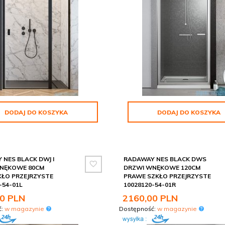
DODAJ DO KOSZYKA
DODAJ DO KOSZYKA
NES BLACK DWJ I
RADAWAY NES BLACK DWS
NĘKOWE 80CM
DRZWI WNĘKOWE 120CM
KŁO PRZEJRZYSTE
PRAWE SZKŁO PRZEJRZYSTE
-54-01L
10028120-54-01R
0
PLN
2160,
00
PLN
ć:
w magazynie
Dostępność:
w magazynie