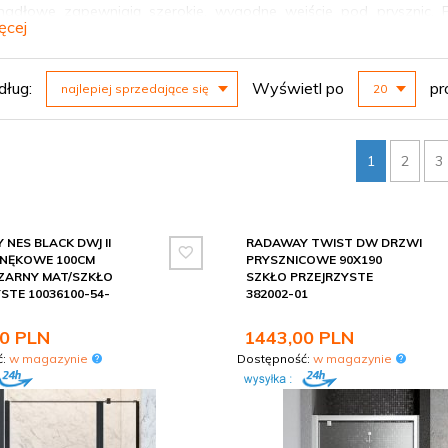
adłowe zapewniają szerokie, wygodne wejście pod prysznic. Po
ęcej
we wahadłowe, drzwi prysznicowe do wnęki. Szkło hartowane 
a czyszczenie ogranicza osadzanie się kamienia.
sort
pop
dług:
Wyświetl po
pr
najlepiej sprzedające się
20
 modeli oferuje regulację montażu, która pozwala wyrównać drobn
 ściankami bocznymi, tworząc kabinę dopasowaną do wymiarów 
rodzaj szkła (hartowane, z powłoką easy-clean), zakres regulacji or
1
2
3
 znajdziesz drzwi renomowanych producentów, m.in. Radaway, a 
wymiarów wnęki i skompletować zabudowę prysznica. Zapraszamy
NES BLACK DWJ II
RADAWAY TWIST DW DRZWI
NĘKOWE 100CM
PRYSZNICOWE 90X190
ZARNY MAT/SZKŁO
SZKŁO PRZEJRZYSTE
STE 10036100-54-
382002-01
0
PLN
1443,
00
PLN
ć:
w magazynie
Dostępność:
w magazynie