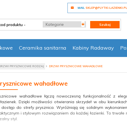
MAIL
SKLEP@PLYTKI-LAZIENKI.P
categories_searcher
Szukaj
nkowe
Ceramika sanitarna
Kabiny Radaway
Po
DRZWI PRYSZNICOWE RODZAJ
DRZWI PRYSZNICOWE WAHADŁOWE
prysznicowe wahadłowe
sznicowe wahadłowe łączą nowoczesną funkcjonalność z elega
 łazienek. Dzięki możliwości otwierania skrzydeł w obu kierunk
dostęp do strefy prysznica. Wyróżniają się solidnym wykonaniem
raktycznym i stylowym rozwiązaniem do każdej łazienki. To trwałe 
alny styl.