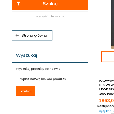
Szukaj
wyczyść filtrowanie
Strona główna
Wyszukaj
Wyszukaj produkty po nazwie:
-
wpisz
nazwę
RADAWAY 
DRZWI W
lub
LEWE SZ
kod
Szukaj
10026080
produktu
1868,
0
-
Dostępnoś