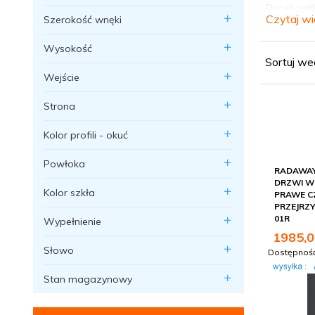
Drzwi wah
Czytaj wi
Szerokość wnęki
prysznico
ułatwiając
Wysokość
Sortuj we
Większość
Wejście
łączyć ze
grubość i 
Strona
W ofercie
drzwi do 
Kolor profili - okuć
Powłoka
RADAWAY 
DRZWI W
Kolor szkła
PRAWE C
PRZEJRZY
01R
Wypełnienie
1985,
0
Słowo
Dostępnoś
Stan magazynowy