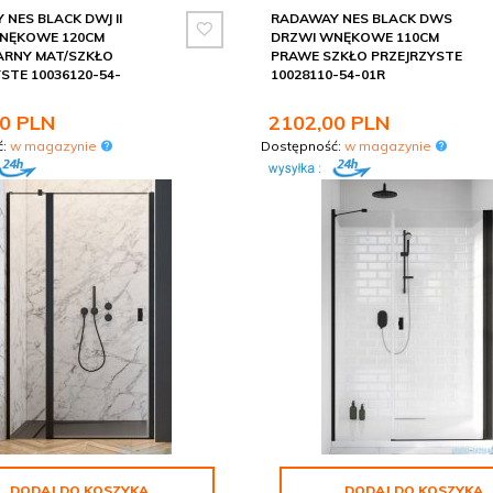
NES BLACK DWJ II
RADAWAY NES BLACK DWS
NĘKOWE 120CM
DRZWI WNĘKOWE 110CM
ARNY MAT/SZKŁO
PRAWE SZKŁO PRZEJRZYSTE
STE 10036120-54-
10028110-54-01R
0
PLN
2102,
00
PLN
ć:
w magazynie
Dostępność:
w magazynie
DODAJ DO KOSZYKA
DODAJ DO KOSZYKA