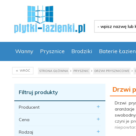
-
wpisz
nazwę
lub
kod
Wanny
Prysznice
Brodziki
Baterie Łazie
produktu
-
WRÓĆ
STRONA GŁÓWNA
PRYSZNIC
DRZWI PRYSZNICOWE
Drzwi 
Filtruj produkty
Drzwi pry
Producent
aranżacje
swobodny 
Cena
czyni je p
niepowtarz
Rodzaj