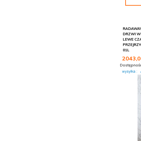
RADAWAY 
DRZWI W
LEWE CZ
PRZEJRZY
01L
2043,
0
Dostępnoś