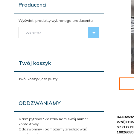
Producenci
Wyświetl produkty wybranego producenta:
set_producers
-- WYBIERZ --
Twój koszyk
Twój koszyk jest pusty...
ODDZWANIAMY!
RADAWAY 
Masz pytania? Zostaw nam swój numer
WNĘKOWE
kontaktowy.
SZKŁO P
Oddzwonimy i pomożemy zrealizować
10026080