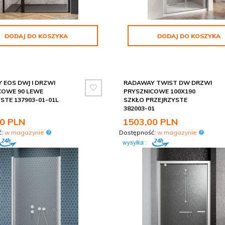
DODAJ DO KOSZYKA
DODAJ DO KOSZYKA
 EOS DWJ I DRZWI
RADAWAY TWIST DW DRZWI
COWE 90 LEWE
PRYSZNICOWE 100X190
STE 137903-01-01L
SZKŁO PRZEJRZYSTE
382003-01
0
PLN
1503,
00
PLN
ć:
w magazynie
Dostępność:
w magazynie