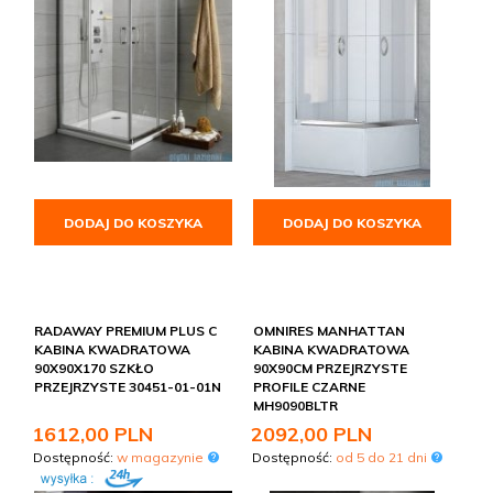
kolorowych okuciach - profilach np. Black, Gold, Brushed
Copper, Brushed Gold, Brushed Nickel i Brushed GunMetal
marki Radaway.
DODAJ DO KOSZYKA
DODAJ DO KOSZYKA
RADAWAY PREMIUM PLUS C
OMNIRES MANHATTAN
KABINA KWADRATOWA
KABINA KWADRATOWA
90X90X170 SZKŁO
90X90CM PRZEJRZYSTE
PRZEJRZYSTE 30451-01-01N
PROFILE CZARNE
MH9090BLTR
1612,
00
PLN
2092,
00
PLN
Dostępność:
w magazynie
Dostępność:
od 5 do 21 dni