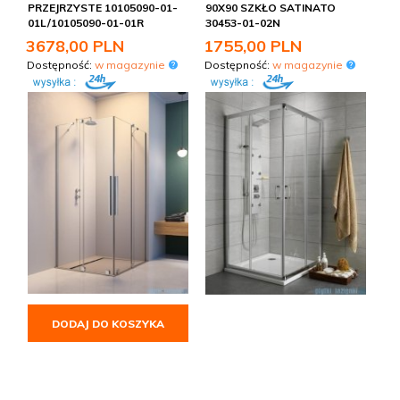
PRZEJRZYSTE 10105090-01-
90X90 SZKŁO SATINATO
01L/10105090-01-01R
30453-01-02N
3678,
00
PLN
1755,
00
PLN
Dostępność:
w magazynie
Dostępność:
w magazynie
DODAJ DO KOSZYKA