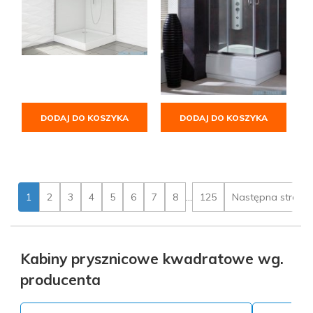
DODAJ DO KOSZYKA
DODAJ DO KOSZYKA
1
2
3
4
5
6
7
8
...
125
Następna strona
Kabiny prysznicowe kwadratowe wg.
producenta