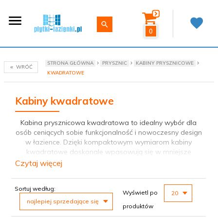
0
STRONA GŁÓWNA
PRYSZNIC
KABINY PRYSZNICOWE
WRÓĆ
KWADRATOWE
Kabiny kwadratowe
Kabina prysznicowa kwadratowa to idealny wybór dla
osób ceniących sobie funkcjonalność i nowoczesny design
w łazience. Dzięki kompaktowym wymiarom kabiny
kwadratowe doskonale wpasowują się w mniejsze
przestrzenie, oferując przy tym maksymalny komfort
Czytaj więcej
użytkowania. W ofercie naszego sklepu znajdują się
kabiny w różnych wymiarach: 80x80 oraz 90x90
sort
pop
Sortuj według:
kwadratowa. Są one nie tylko praktyczne, ale również
Wyświetl po
20
estetycznie wykonane. Oferujemy kabiny kwadratowe
najlepiej sprzedające się
produktów
Radaway, takie jak modele Furo, Nes, Essenza Pro,