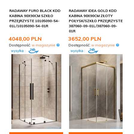
RADAWAY FURO BLACK KDD
RADAWAY IDEA GOLD KDD
KABINA 90X90CM SZKŁO
KABINA 90X90CM ZŁOTY
PRZEJRZYSTE 10105090-54-
POŁYSK/SZKŁO PRZEJRZYSTE
01L/10105090-54-01R
387060-09-01L/387060-09-
01R
4048,
00
PLN
3652,
00
PLN
Dostępność:
w magazynie
Dostępność:
w magazynie