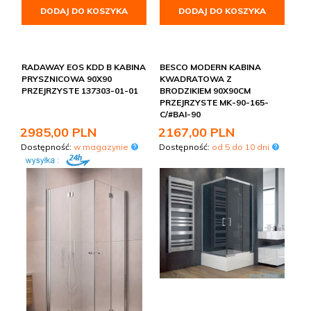
DODAJ DO KOSZYKA
DODAJ DO KOSZYKA
RADAWAY EOS KDD B KABINA
BESCO MODERN KABINA
PRYSZNICOWA 90X90
KWADRATOWA Z
PRZEJRZYSTE 137303-01-01
BRODZIKIEM 90X90CM
PRZEJRZYSTE MK-90-165-
C/#BAI-90
2985,
00
PLN
2167,
00
PLN
Dostępność:
w magazynie
Dostępność:
od 5 do 10 dni