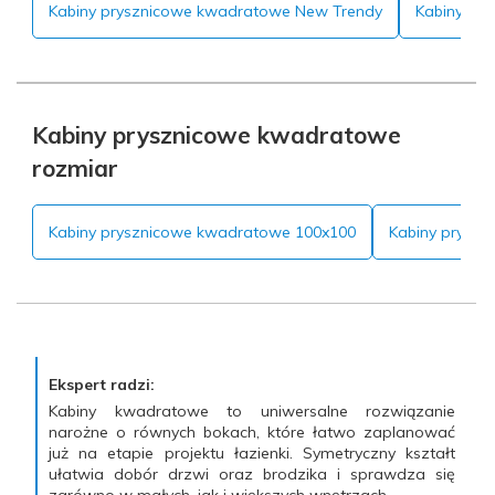
Kabiny prysznicowe kwadratowe New Trendy
Kabiny pr
Kabiny prysznicowe kwadratowe
rozmiar
Kabiny prysznicowe kwadratowe 100x100
Kabiny prysz
Ekspert radzi:
Kabiny kwadratowe to uniwersalne rozwiązanie
narożne o równych bokach, które łatwo zaplanować
już na etapie projektu łazienki. Symetryczny kształt
ułatwia dobór drzwi oraz brodzika i sprawdza się
zarówno w małych, jak i większych wnętrzach.