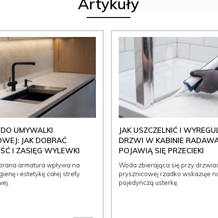
Artykuły
 DO UMYWALKI
JAK USZCZELNIĆ I WYREG
WEJ: JAK DOBRAĆ
DRZWI W KABINIE RADAWA
Ć I ZASIĘG WYLEWKI
POJAWIĄ SIĘ PRZECIEKI
brana armatura wpływa na
Woda zbierająca się przy drzwia
ienę i estetykę całej strefy
prysznicowej rzadko wskazuje n
ej.
pojedynczą usterkę.