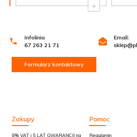
Infolinia
Email:
67 263 21 71
sklep@ply
Formularz kontaktowy
Zakupy
Pomoc
8% VAT i 5 LAT GWARANCJI na
Regulamin