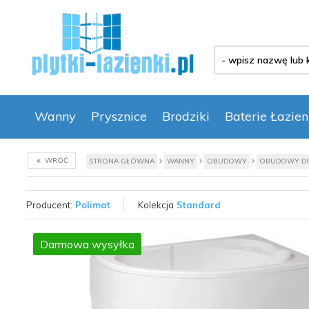
-
wpisz
nazwę
lub
kod
Wanny
Prysznice
Brodziki
Baterie Łazie
produktu
-
WRÓĆ
STRONA GŁÓWNA
WANNY
OBUDOWY
OBUDOWY DO
Producent:
Polimat
Kolekcja
Standard
Darmowa wysyłka