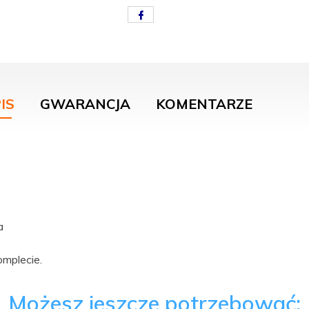
IS
GWARANCJA
KOMENTARZE
wa
mplecie.
Możesz jeszcze potrzebować: