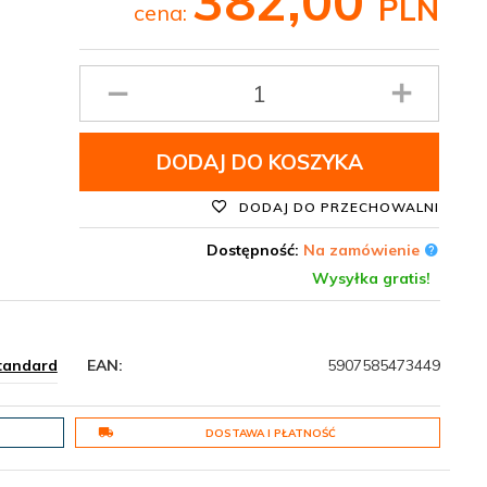
382,
00
PLN
cena:
Ilość
produktu
DODAJ DO KOSZYKA
DODAJ DO PRZECHOWALNI
Dostępność:
Na zamówienie
Wysyłka gratis!
tandard
EAN:
5907585473449
DOSTAWA I PŁATNOŚĆ