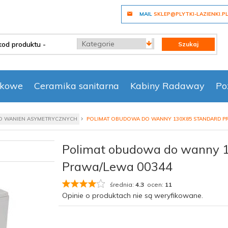
MAIL
SKLEP@PLYTKI-LAZIENKI.P
categories_searcher
Szukaj
nkowe
Ceramika sanitarna
Kabiny Radaway
Po
 WANIEN ASYMETRYCZNYCH
POLIMAT OBUDOWA DO WANNY 130X85 STANDARD PR
Polimat obudowa do wanny 
Prawa/Lewa 00344
średnia:
4.3
ocen:
11
Opinie o produktach nie są weryfikowane.