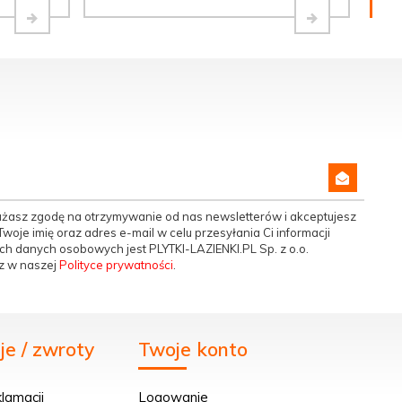
yrażasz zgodę na otrzymywanie od nas newsletterów i akceptujesz
woje imię oraz adres e-mail w celu przesyłania Ci informacji
h danych osobowych jest PLYTKI-LAZIENKI.PL Sp. z o.o.
z w naszej
Polityce prywatności
.
e / zwroty
Twoje konto
klamacji
Logowanie