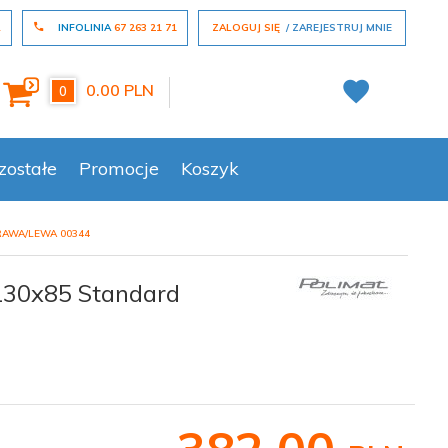
L
INFOLINIA
67 263 21 71
ZALOGUJ SIĘ
ZAREJESTRUJ MNIE
0.00
PLN
0
zostałe
Promocje
Koszyk
AWA/LEWA 00344
130x85 Standard