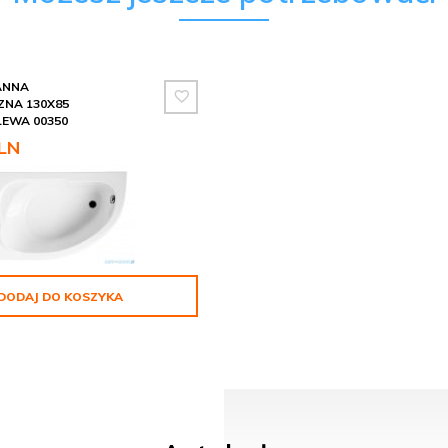
ANNA
NA 130X85
EWA 00350
LN
DODAJ DO KOSZYKA