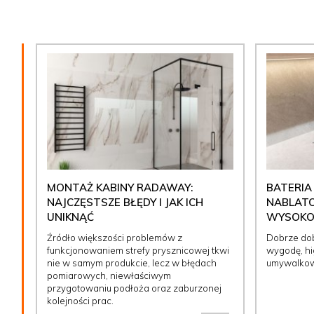
MONTAŻ KABINY RADAWAY:
BATERIA
NAJCZĘSTSZE BŁĘDY I JAK ICH
NABLATO
UNIKNĄĆ
WYSOKOŚ
Źródło większości problemów z
Dobrze do
funkcjonowaniem strefy prysznicowej tkwi
wygodę, hig
nie w samym produkcie, lecz w błędach
umywalkow
pomiarowych, niewłaściwym
przygotowaniu podłoża oraz zaburzonej
kolejności prac.