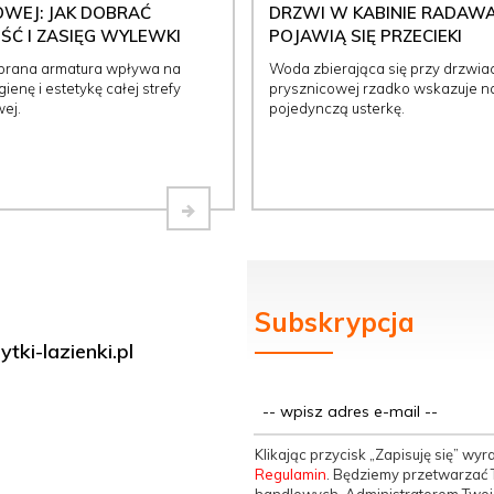
WEJ: JAK DOBRAĆ
DRZWI W KABINIE RADAWA
Ć I ZASIĘG WYLEWKI
POJAWIĄ SIĘ PRZECIEKI
brana armatura wpływa na
Woda zbierająca się przy drzwia
ienę i estetykę całej strefy
prysznicowej rzadko wskazuje n
ej.
pojedynczą usterkę.
Subskrypcja
tki-lazienki.pl
Klikając przycisk „Zapisuję się” w
Regulamin
. Będziemy przetwarzać T