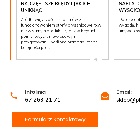
NAJCZĘSTSZE BŁĘDY I JAK ICH
NABLATO
UNIKNĄĆ
WYSOKOŚ
Źródło większości problemów z
Dobrze do
funkcjonowaniem strefy prysznicowej tkwi
wygodę, hig
nie w samym produkcie, lecz w błędach
umywalkow
pomiarowych, niewłaściwym
przygotowaniu podłoża oraz zaburzonej
kolejności prac.
Infolinia
Email:
67 263 21 71
sklep@ply
Formularz kontaktowy