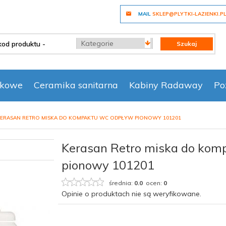
MAIL
SKLEP@PLYTKI-LAZIENKI.P
categories_searcher
Szukaj
nkowe
Ceramika sanitarna
Kabiny Radaway
Po
ERASAN RETRO MISKA DO KOMPAKTU WC ODPŁYW PIONOWY 101201
Kerasan Retro miska do ko
pionowy 101201
średnia:
0.0
ocen:
0
Opinie o produktach nie są weryfikowane.