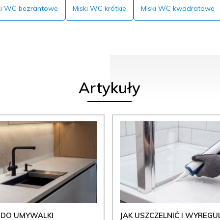
ki WC bezrantowe
Miski WC krótkie
Miski WC kwadratowe
Artykuły
 DO UMYWALKI
JAK USZCZELNIĆ I WYREG