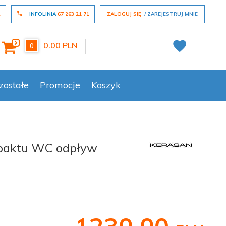
L
INFOLINIA
67 263 21 71
ZALOGUJ SIĘ
ZAREJESTRUJ MNIE
0.00
PLN
0
zostałe
Promocje
Koszyk
mpaktu WC odpływ