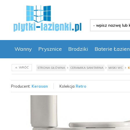
-
wpisz
nazwę
lub
kod
Wanny
Prysznice
Brodziki
Baterie Łazie
produktu
-
WRÓĆ
STRONA GŁÓWNA
CERAMIKA SANITARNA
MISKI WC
K
Producent:
Kerasan
Kolekcja
Retro