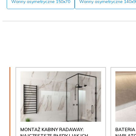
Wanny asymetryczne 150x70
Wanny asymetryczne 140x9
MONTAŻ KABINY RADAWAY:
BATERIA
NAJCZĘSTSZE BŁĘDY I JAK ICH
NABLATO