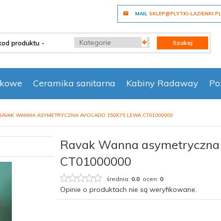
MAIL
SKLEP@PLYTKI-LAZIENKI.P
categories_searcher
Szukaj
nkowe
Ceramika sanitarna
Kabiny Radaway
Po
RAVAK WANNA ASYMETRYCZNA AVOCADO 150X75 LEWA CT01000000
Ravak Wanna asymetryczna
CT01000000
średnia:
0.0
ocen:
0
Opinie o produktach nie są weryfikowane.