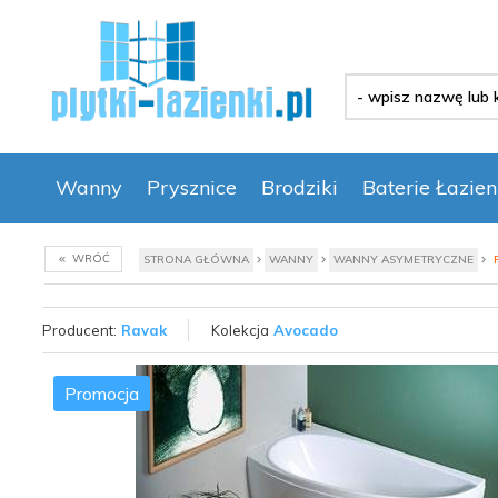
-
wpisz
nazwę
lub
kod
Wanny
Prysznice
Brodziki
Baterie Łazie
produktu
-
WRÓĆ
STRONA GŁÓWNA
WANNY
WANNY ASYMETRYCZNE
Producent:
Ravak
Kolekcja
Avocado
Promocja