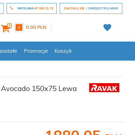
L
INFOLINIA
67 263 21 71
ZALOGUJ SIĘ
ZAREJESTRUJ MNIE
0.00
PLN
0
zostałe
Promocje
Koszyk
 Avocado 150x75 Lewa