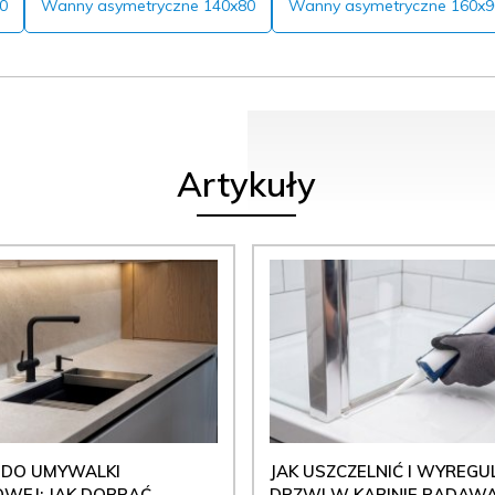
0
Wanny asymetryczne 140x80
Wanny asymetryczne 160x9
Artykuły
 DO UMYWALKI
JAK USZCZELNIĆ I WYREG
WEJ: JAK DOBRAĆ
DRZWI W KABINIE RADAWA