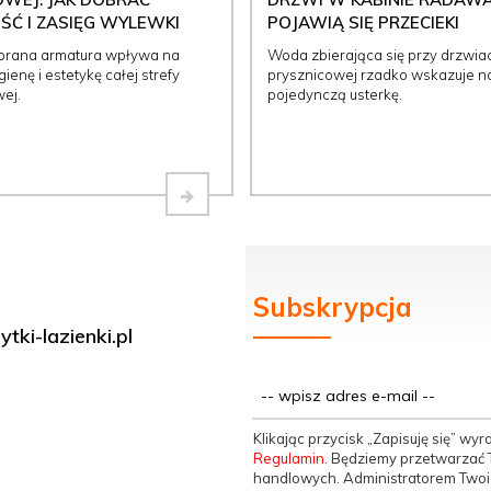
Ć I ZASIĘG WYLEWKI
POJAWIĄ SIĘ PRZECIEKI
brana armatura wpływa na
Woda zbierająca się przy drzwia
ienę i estetykę całej strefy
prysznicowej rzadko wskazuje n
ej.
pojedynczą usterkę.
Subskrypcja
tki-lazienki.pl
Klikając przycisk „Zapisuję się” w
Regulamin
. Będziemy przetwarzać T
handlowych. Administratorem Twoic