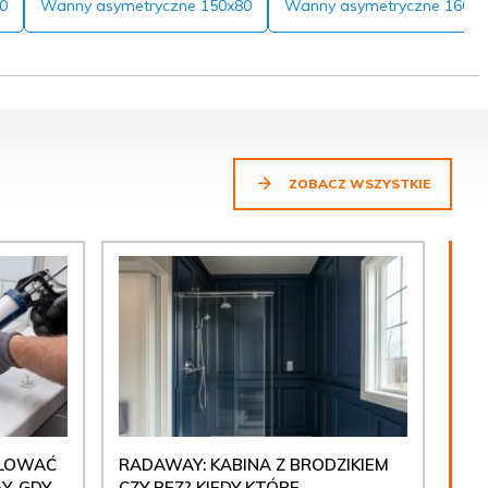
0
Wanny asymetryczne 150x80
Wanny asymetryczne 160x8
ZOBACZ WSZYSTKIE
ULOWAĆ
RADAWAY: KABINA Z BRODZIKIEM
Y, GDY
CZY BEZ? KIEDY KTÓRE