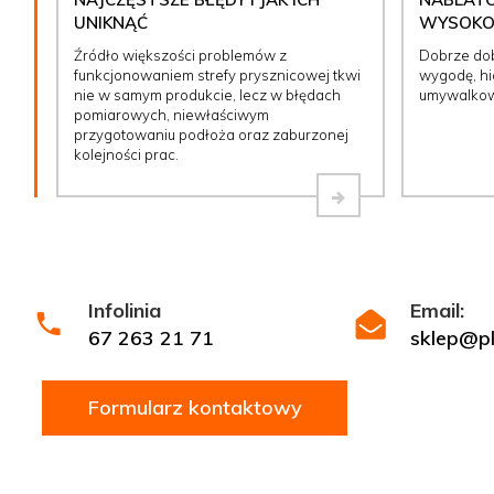
UNIKNĄĆ
WYSOKOŚ
Źródło większości problemów z
Dobrze do
funkcjonowaniem strefy prysznicowej tkwi
wygodę, hig
nie w samym produkcie, lecz w błędach
umywalkow
pomiarowych, niewłaściwym
przygotowaniu podłoża oraz zaburzonej
kolejności prac.
Infolinia
Email:
67 263 21 71
sklep@ply
Formularz kontaktowy