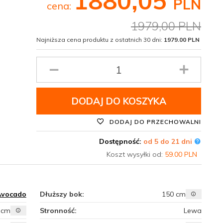
1880,
05
PLN
cena:
1979,00 PLN
Najniższa cena produktu z ostatnich 30 dni:
1979.00 PLN
Ilość
produktu
DODAJ DO KOSZYKA
DODAJ DO PRZECHOWALNI
Dostępność:
od 5 do 21 dni
Koszt wysyłki od:
59.00 PLN
Avocado
Dłuższy bok:
150 cm
 cm
Stronność:
Lewa