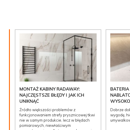
MONTAŻ KABINY RADAWAY:
BATERIA
NAJCZĘSTSZE BŁĘDY I JAK ICH
NABLATO
UNIKNĄĆ
WYSOKOŚ
Źródło większości problemów z
Dobrze do
funkcjonowaniem strefy prysznicowej tkwi
wygodę, hig
nie w samym produkcie, lecz w błędach
umywalkow
pomiarowych, niewłaściwym