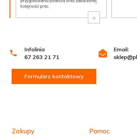
przygotowaniu podłoża oraz zaburzonej
kolejności prac.
Infolinia
Email:
67 263 21 71
sklep@ply
Formularz kontaktowy
Zakupy
Pomoc