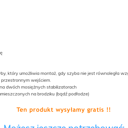
ję
, który umożliwia montaż, gdy szyba nie jest równoległa wz
i z przestronnym wejściem.
a na dwóch mosiężnych stabilizatorach
umieszczonych na brodziku (bądź podłodze)
Możesz jeszcze potrzebować: