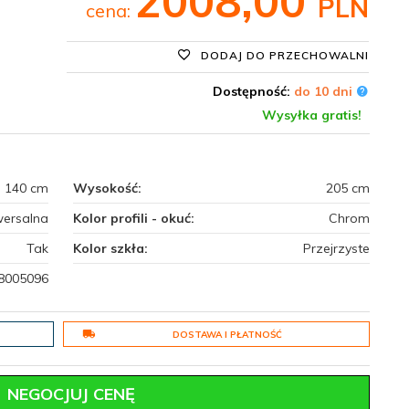
2008,
00
PLN
cena:
DODAJ DO PRZECHOWALNI
Dostępność:
do 10 dni
Wysyłka gratis!
140 cm
Wysokość:
205 cm
wersalna
Kolor profili - okuć:
Chrom
Tak
Kolor szkła:
Przejrzyste
8005096
DOSTAWA I PŁATNOŚĆ
NEGOCJUJ CENĘ