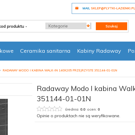
MAIL
SKLEP@PLYTKI-LAZIENKI.P
categories_searcher
Szukaj
nkowe
Ceramika sanitarna
Kabiny Radaway
Po
RADAWAY MODO I KABINA WALK-IN 140X205 PRZEJRZYSTE 351144-01-01N
Radaway Modo I kabina Walk
351144-01-01N
średnia:
0.0
ocen:
0
Opinie o produktach nie są weryfikowane.