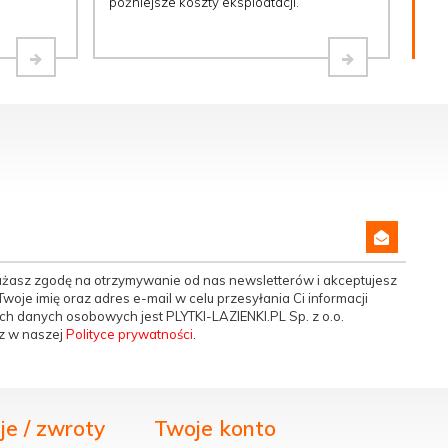
późniejsze koszty eksploatacji.
yrażasz zgodę na otrzymywanie od nas newsletterów i akceptujesz
woje imię oraz adres e-mail w celu przesyłania Ci informacji
h danych osobowych jest PLYTKI-LAZIENKI.PL Sp. z o.o.
z w naszej
Polityce prywatności
.
e / zwroty
Twoje konto