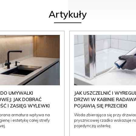
Artykuły
 DO UMYWALKI
JAK USZCZELNIĆ I WYREG
WEJ: JAK DOBRAĆ
DRZWI W KABINIE RADAWA
Ć I ZASIĘG WYLEWKI
POJAWIĄ SIĘ PRZECIEKI
brana armatura wpływa na
Woda zbierająca się przy drzwia
ienę i estetykę całej strefy
prysznicowej rzadko wskazuje n
ej.
pojedynczą usterkę.