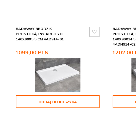
RADAWAY BRODZIK
RADAWAY B
PROSTOKĄTNY ARGOS D
PROSTOKĄT
140X90X5,5 CM 4AD914-01
140X90X14,5
4ADN914-02
1099,
00
PLN
1202,
00
DODAJ DO KOSZYKA