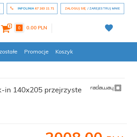
L
INFOLINIA
67 263 21 71
ZALOGUJ SIĘ
ZAREJESTRUJ MNIE
0.00
PLN
0
zostałe
Promocje
Koszyk
-in 140x205 przejrzyste