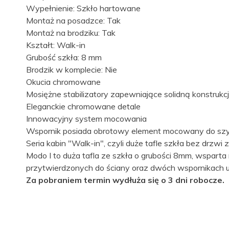
Wypełnienie: Szkło hartowane
Montaż na posadzce: Tak
Warunki i karty gwarancyjne producenta do pobrania:
kabiny, drzwi i parawany
Montaż na brodziku: Tak
-
brodziki
Kształt: Walk-in
brodziki podpłytkowe i odpływy liniowe
Grubość szkła: 8 mm
Brodzik w komplecie: Nie
Okucia chromowane
Mosiężne stabilizatory zapewniające solidną konstrukc
Eleganckie chromowane detale
Innowacyjny system mocowania
Wspornik posiada obrotowy element mocowany do szyby
Seria kabin "Walk-in", czyli duże tafle szkła bez drzw
Modo I to duża tafla ze szkła o grubości 8mm, wspart
przytwierdzonych do ściany oraz dwóch wspornikach 
Za pobraniem termin wydłuża się o 3 dni robocze.