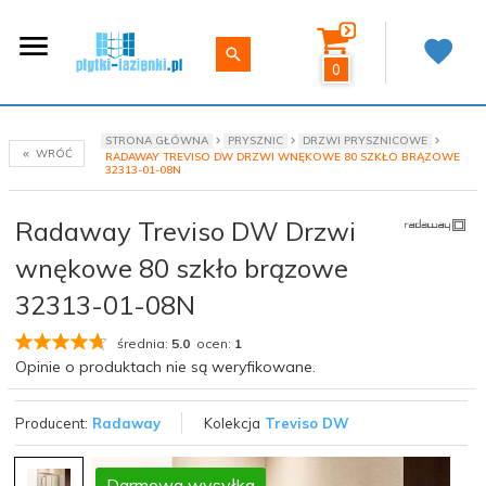
0
STRONA GŁÓWNA
PRYSZNIC
DRZWI PRYSZNICOWE
WRÓĆ
RADAWAY TREVISO DW DRZWI WNĘKOWE 80 SZKŁO BRĄZOWE
32313-01-08N
Radaway Treviso DW Drzwi
wnękowe 80 szkło brązowe
32313-01-08N
średnia:
5.0
ocen:
1
Opinie o produktach nie są weryfikowane.
Producent:
Radaway
Kolekcja
Treviso DW
Darmowa wysyłka