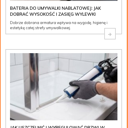
BATERIA DO UMYWALKI NABLATOWEJ: JAK
DOBRAĆ WYSOKOŚĆ I ZASIĘG WYLEWKI
Dobrze dobrana armatura wpływa na wygodę, higienę i
estetykę całej strefy umywalkowej.
JAK USZCZELNIĆ I WYREGULOWAĆ DRZWI W