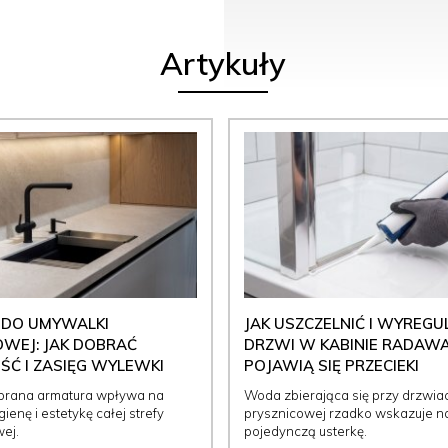
Artykuły
 DO UMYWALKI
JAK USZCZELNIĆ I WYREG
WEJ: JAK DOBRAĆ
DRZWI W KABINIE RADAWA
Ć I ZASIĘG WYLEWKI
POJAWIĄ SIĘ PRZECIEKI
brana armatura wpływa na
Woda zbierająca się przy drzwia
ienę i estetykę całej strefy
prysznicowej rzadko wskazuje n
ej.
pojedynczą usterkę.