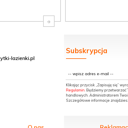
Subskrypcja
tki-lazienki.pl
Klikając przycisk „Zapisuję się” w
Regulamin
. Będziemy przetwarzać T
handlowych. Administratorem Twoic
Szczegółowe informacje znajdzies
O nas
Reklamacj