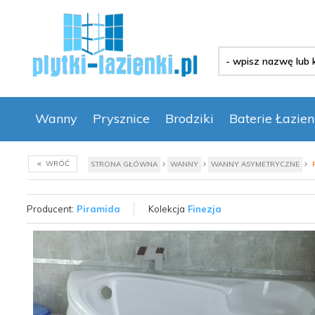
-
wpisz
nazwę
lub
kod
Wanny
Prysznice
Brodziki
Baterie Łazie
produktu
-
WRÓĆ
STRONA GŁÓWNA
WANNY
WANNY ASYMETRYCZNE
Producent:
Piramida
Kolekcja
Finezja