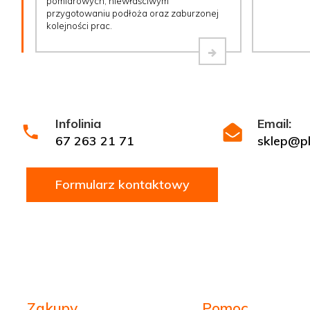
pomiarowych, niewłaściwym
przygotowaniu podłoża oraz zaburzonej
kolejności prac.
Infolinia
Email:
67 263 21 71
sklep@ply
Formularz kontaktowy
Zakupy
Pomoc