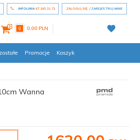
L
INFOLINIA
67 263 21 71
ZALOGUJ SIĘ
ZAREJESTRUJ MNIE
0.00
PLN
0
zostałe
Promocje
Koszyk
x110cm Wanna