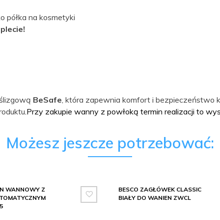
ko półka na kosmetyki
plecie!
oślizgową
BeSafe
, która zapewnia komfort i bezpieczeństwo k
roduktu
.Przy zakupie wanny z powłoką termin realizacji to wy
Możesz jeszcze potrzebować:
ON WANNOWY Z
BESCO ZAGŁÓWEK CLASSIC
UTOMATYCZNYM
BIAŁY DO WANIEN ZWCL
5