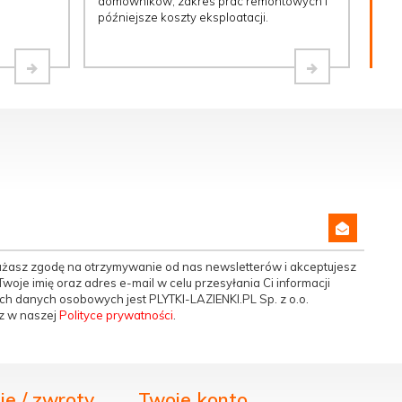
domowników, zakres prac remontowych i
późniejsze koszty eksploatacji.
yrażasz zgodę na otrzymywanie od nas newsletterów i akceptujesz
woje imię oraz adres e-mail w celu przesyłania Ci informacji
h danych osobowych jest PLYTKI-LAZIENKI.PL Sp. z o.o.
z w naszej
Polityce prywatności
.
e / zwroty
Twoje konto