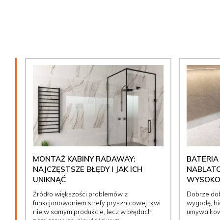
MONTAŻ KABINY RADAWAY:
BATERIA
NAJCZĘSTSZE BŁĘDY I JAK ICH
NABLATO
UNIKNĄĆ
WYSOKOŚ
Źródło większości problemów z
Dobrze do
funkcjonowaniem strefy prysznicowej tkwi
wygodę, hig
nie w samym produkcie, lecz w błędach
umywalkow