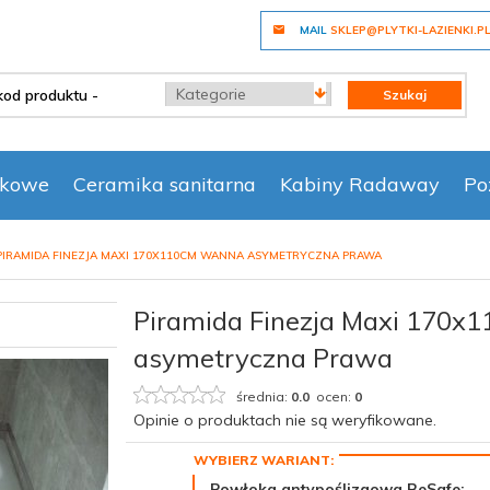
MAIL
SKLEP@PLYTKI-LAZIENKI.P
categories_searcher
Szukaj
nkowe
Ceramika sanitarna
Kabiny Radaway
Po
PIRAMIDA FINEZJA MAXI 170X110CM WANNA ASYMETRYCZNA PRAWA
Piramida Finezja Maxi 170
asymetryczna Prawa
średnia:
0.0
ocen:
0
Opinie o produktach nie są weryfikowane.
Powłoka antypoślizgowa BeSafe: