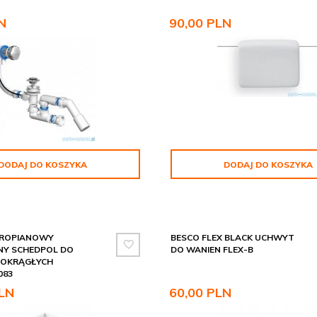
N
90,
00
PLN
DODAJ DO KOSZYKA
DODAJ DO KOSZYKA
YROPIANOWY
BESCO FLEX BLACK UCHWYT
NY SCHEDPOL DO
DO WANIEN FLEX-B
ŁOKRĄGŁYCH
083
LN
60,
00
PLN