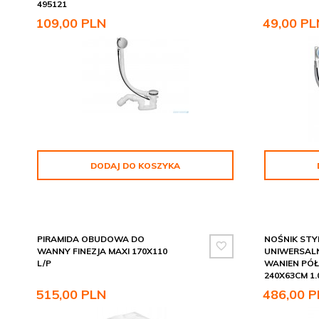
495121
109,
00
PLN
49,
00
PL
DODAJ DO KOSZYKA
PIRAMIDA OBUDOWA DO
NOŚNIK ST
WANNY FINEZJA MAXI 170X110
UNIWERSAL
L/P
WANIEN PÓ
240X63CM 1.
515,
00
PLN
486,
00
P