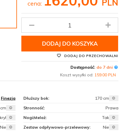
1620,
00
PLN
cena:
Ilość
produktu
DODAJ DO KOSZYKA
DODAJ DO PRZECHOWALNI
Dostępność:
do 7 dni
Koszt wysyłki od:
159.00 PLN
Finezja
Dłuższy bok:
170 cm
 cm
Stronność:
Prawa
kryl
Nogi/stelaż:
Tak
Nie
Zestaw odpływowo-przelewowy:
Nie