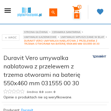
0
STRONA GŁÓWNA
CERAMIKA SANITARNA
UMYWALKI ŁAZIENKOWE
UMYWALKI WPUSZCZANE W BLAT
WRÓĆ
DURAVIT VERO UMYWALKA NABLATOWA Z PRZELEWEM Z
TRZEMA OTWORAMI NA BATERIĘ 550X460 MM 031555 00 30
Duravit Vero umywalka
nablatowa z przelewem z
trzema otworami na baterię
550x460 mm 031555 00 30
średnia:
0.0
ocen:
0
Opinie o produktach nie są weryfikowane.
Producent:
Duravit