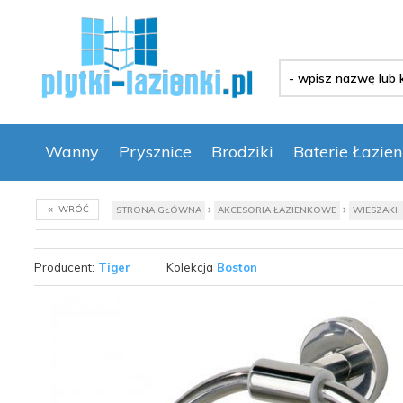
-
wpisz
nazwę
lub
kod
Wanny
Prysznice
Brodziki
Baterie Łazie
produktu
-
WRÓĆ
STRONA GŁÓWNA
AKCESORIA ŁAZIENKOWE
WIESZAKI,
Producent:
Tiger
Kolekcja
Boston