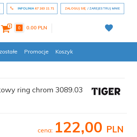
L
INFOLINIA
67 263 21 71
ZALOGUJ SIĘ
ZAREJESTRUJ MNIE
0.00
PLN
0
zostałe
Promocje
Koszyk
kowy ring chrom 3089.03
122,
00
PLN
cena: