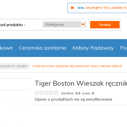
MAIL
SKLEP@PLYTKI-LAZIENKI.P
categories_searcher
Szukaj
nkowe
Ceramika sanitarna
Kabiny Radaway
Po
 UCHWYTY, DRĄŻKI
TIGER BOSTON WIESZAK RĘCZNIKOWY RING CHROM 3089.03
Tiger Boston Wieszak ręczni
średnia:
0.0
ocen:
0
Opinie o produktach nie są weryfikowane.