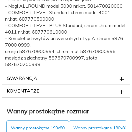
- Nogi ALLROUND model 5030 nr.kat. 581470020000
- COMFORT-LEVEL Standard, chrom model 4001
nr.kat. 687770500000
- COMFORT-LEVEL PLUS Standard, chrom chrom model
4011 nr.kat. 687770610000
- Komplet uchwytów uniwersalnych Typ A: chrom 5876
7000 0999,
aranja 587670900994, chrom mat 587670800996,
mosiądz szlachetny 587670700997, złoto
587670200998.
GWARANCJA
KOMENTARZE
Wanny prostokątne rozmiar
Wanny prostokątne 190x80
Wanny prostokątne 180x80