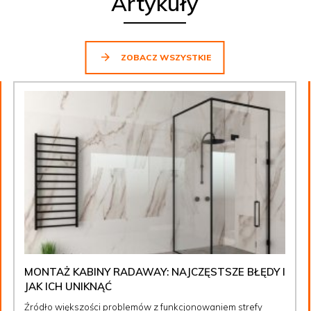
Artykuły
ZOBACZ WSZYSTKIE
MONTAŻ KABINY RADAWAY: NAJCZĘSTSZE BŁĘDY I
JAK ICH UNIKNĄĆ
Źródło większości problemów z funkcjonowaniem strefy