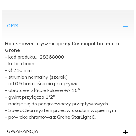
OPIS
Rainshower prysznic górny Cosmopolitan
marki
Grohe
- kod produktu: 28368000
- kolor: chrom
- Ø 210 mm
- strumień normalny (szeroki)
- od 0,5 bara ciśnienia przepływu
- obrotowe złącze kulowe +/- 15°
- gwint przyłącza 1/2"
- nadaje się do podgrzewaczy przepływowych
- SpeedClean system przeciw osadom wapiennym
- powłoka chromowa z Grohe StarLight®.
GWARANCJA