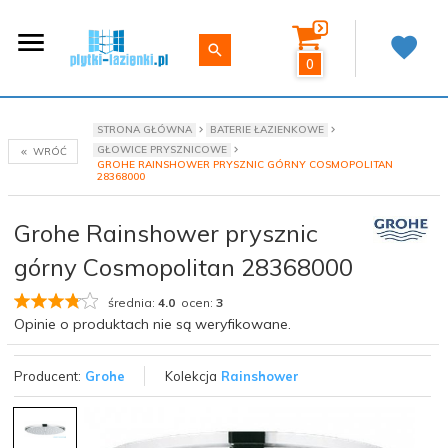
0
STRONA GŁÓWNA
BATERIE ŁAZIENKOWE
GŁOWICE PRYSZNICOWE
WRÓĆ
GROHE RAINSHOWER PRYSZNIC GÓRNY COSMOPOLITAN
28368000
Grohe Rainshower prysznic
górny Cosmopolitan 28368000
średnia:
4.0
ocen:
3
Opinie o produktach nie są weryfikowane.
Producent:
Grohe
Kolekcja
Rainshower