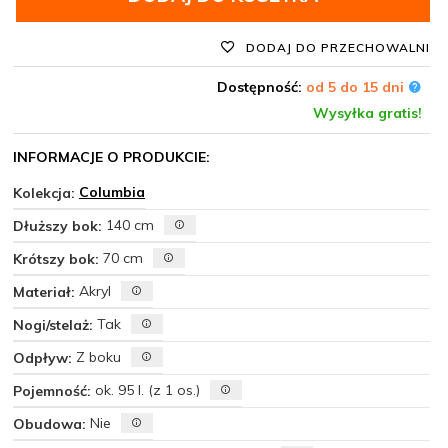
DODAJ DO PRZECHOWALNI
Dostępność:
od 5 do 15 dni
Wysyłka gratis!
INFORMACJE O PRODUKCIE:
Columbia
Kolekcja:
140 cm
Dłuższy bok:
70 cm
Krótszy bok:
Akryl
Materiał:
Tak
Nogi/stelaż:
Z boku
Odpływ:
ok. 95 l. (z 1 os.)
Pojemność:
Nie
Obudowa: