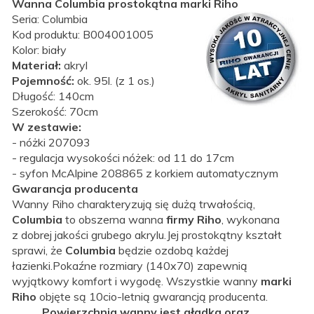
Wanna Columbia prostokątna marki Riho
Seria: Columbia
Kod produktu: B004001005
Kolor: biały
Materiał:
akryl
Pojemność:
ok. 95l. (z 1 os.)
Długość: 140cm
Szerokość: 70cm
W zestawie:
- nóżki 207093
- regulacja wysokości nóżek: od 11 do 17cm
- syfon McAlpine 208865 z korkiem automatycznym
Gwarancja producenta
Wanny Riho charakteryzują się dużą trwałością,
Columbia
to obszerna wanna
firmy Riho
, wykonana
z
dobrej jakości grubego akrylu.Jej prostokątny kształt
sprawi, że
Columbia
będzie ozdobą każdej
łazienki.
Pokaźne rozmiary (140x70) zapewnią
wyjątkowy komfort i wygodę. Wszystkie wanny
marki
Riho
objęte są
10cio-letnią gwarancją producenta.
Powierzchnia wanny jest gładka oraz