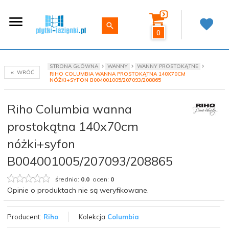
0
STRONA GŁÓWNA
WANNY
WANNY PROSTOKĄTNE
WRÓĆ
RIHO COLUMBIA WANNA PROSTOKĄTNA 140X70CM
NÓŻKI+SYFON B004001005/207093/208865
Riho Columbia wanna
prostokątna 140x70cm
nóżki+syfon
B004001005/207093/208865
średnia:
0.0
ocen:
0
Opinie o produktach nie są weryfikowane.
Producent:
Riho
Kolekcja
Columbia