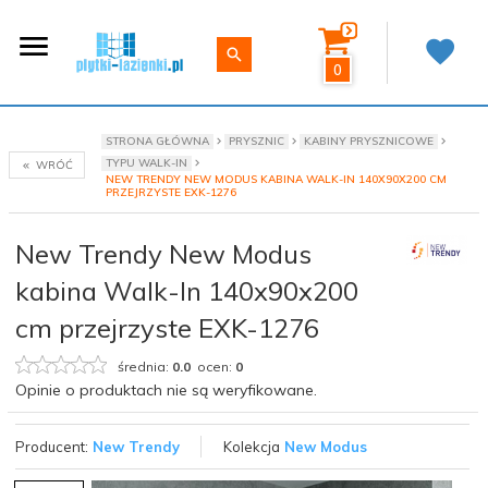
0
STRONA GŁÓWNA
PRYSZNIC
KABINY PRYSZNICOWE
TYPU WALK-IN
WRÓĆ
NEW TRENDY NEW MODUS KABINA WALK-IN 140X90X200 CM
PRZEJRZYSTE EXK-1276
New Trendy New Modus
kabina Walk-In 140x90x200
cm przejrzyste EXK-1276
średnia:
0.0
ocen:
0
Opinie o produktach nie są weryfikowane.
Producent:
New Trendy
Kolekcja
New Modus