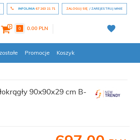
L
INFOLINIA
67 263 21 71
ZALOGUJ SIĘ
ZAREJESTRUJ MNIE
0.00
PLN
0
zostałe
Promocje
Koszyk
łokrągły 90x90x29 cm B-