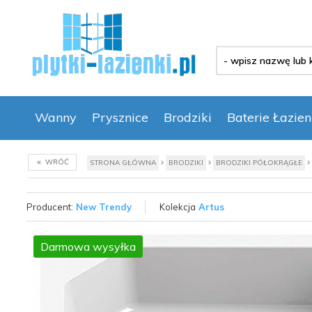
-
wpisz
nazwę
lub
kod
Wanny
Prysznice
Brodziki
Baterie Łazie
produktu
-
WRÓĆ
STRONA GŁÓWNA
BRODZIKI
BRODZIKI PÓŁOKRĄGŁE
Producent:
New Trendy
Kolekcja
Artus
Darmowa wysyłka