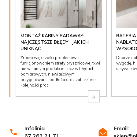
MONTAŻ KABINY RADAWAY:
BATERIA
NAJCZĘSTSZE BŁĘDY I JAK ICH
NABLATO
UNIKNĄĆ
WYSOKOŚ
Źródło większości problemów z
Dobrze do
funkcjonowaniem strefy prysznicowej tkwi
wygodę, hig
nie w samym produkcie, lecz w błędach
umywalkow
pomiarowych, niewłaściwym
przygotowaniu podłoża oraz zaburzonej
kolejności prac.
Infolinia
Email:
67 263 21 71
sklep@ply