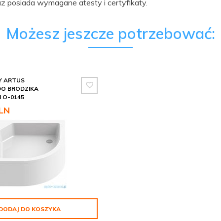
raz posiada wymagane atesty i certyfikaty.
Możesz jeszcze potrzebować:
Y ARTUS
O BRODZIKA
 O-0145
LN
DODAJ DO KOSZYKA