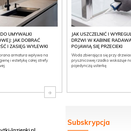
 DO UMYWALKI
JAK USZCZELNIĆ I WYREG
WEJ: JAK DOBRAĆ
DRZWI W KABINIE RADAWA
Ć I ZASIĘG WYLEWKI
POJAWIĄ SIĘ PRZECIEKI
brana armatura wpływa na
Woda zbierająca się przy drzwia
ienę i estetykę całej strefy
prysznicowej rzadko wskazuje n
ej.
pojedynczą usterkę.
Subskrypcja
tki-lazienki.pl