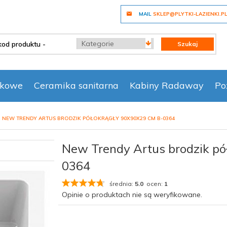
MAIL
SKLEP@PLYTKI-LAZIENKI.P
categories_searcher
Szukaj
nkowe
Ceramika sanitarna
Kabiny Radaway
Po
NEW TRENDY ARTUS BRODZIK PÓŁOKRĄGŁY 90X90X29 CM B-0364
New Trendy Artus brodzik pó
0364
średnia:
5.0
ocen:
1
Opinie o produktach nie są weryfikowane.