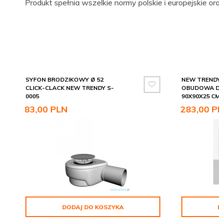
Produkt spełnia wszelkie normy polskie i europejskie o
SYFON BRODZIKOWY Ø 52
NEW TREND
CLICK-CLACK NEW TRENDY S-
OBUDOWA D
0005
90X90X25 CM
83,
00
PLN
283,
00
P
DODAJ DO KOSZYKA