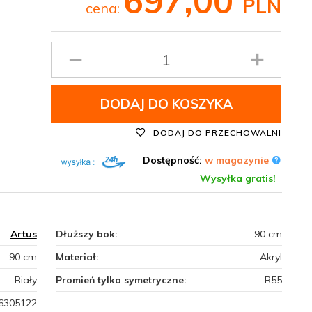
697,
00
PLN
cena:
Ilość
produktu
DODAJ DO KOSZYKA
DODAJ DO PRZECHOWALNI
Dostępność:
w magazynie
Wysyłka gratis!
Artus
Dłuższy bok:
90 cm
90 cm
Materiał:
Akryl
Biały
Promień tylko symetryczne:
R55
6305122