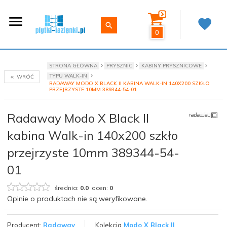
0
STRONA GŁÓWNA
PRYSZNIC
KABINY PRYSZNICOWE
TYPU WALK-IN
WRÓĆ
RADAWAY MODO X BLACK II KABINA WALK-IN 140X200 SZKŁO
PRZEJRZYSTE 10MM 389344-54-01
Radaway Modo X Black II
kabina Walk-in 140x200 szkło
przejrzyste 10mm 389344-54-
01
średnia:
0.0
ocen:
0
Opinie o produktach nie są weryfikowane.
Producent:
Radaway
Kolekcja
Modo X Black II