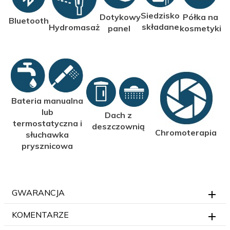
Siedzisko
Półka na
Dotykowy
Bluetooth
składane
Hydromasaż
kosmetyki
panel
Bateria manualna
lub
Dach z
termostatyczna i
deszczownią
Chromoterapia
słuchawka
prysznicowa
GWARANCJA
KOMENTARZE