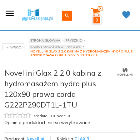
0
STRONA GŁÓWNA
PRYSZNIC
KABINY MASAŻOWO - PAROWE
WRÓĆ
NOVELLINI GLAX 2 2.0 KABINA Z HYDROMASAŻEM HYDRO PLUS
120X90 PRAWA CORDA G222P290DT1L-1TU
Novellini Glax 2 2.0 kabina z
hydromasażem hydro plus
120x90 prawa corda
G222P290DT1L-1TU
średnia:
0.0
ocen:
0
Opinie o produktach nie są weryfikowane.
Producent:
Novellini
Kolekcja
GLAX 3