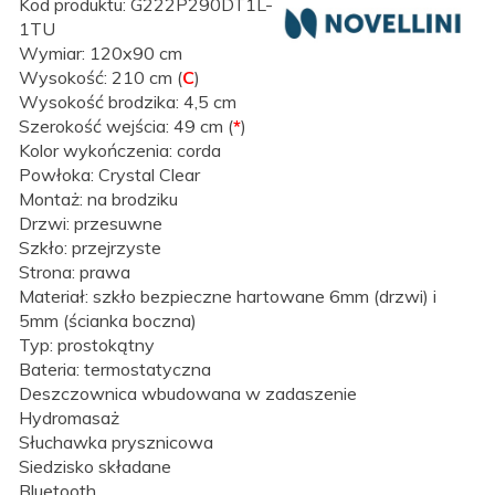
Kod produktu: G222P290DT1L-
1TU
Wymiar: 120x90 cm
Wysokość: 210 cm (
C
)
Wysokość brodzika: 4,5
cm
Szerokość wejścia: 49 cm (
*
)
Kolor wykończenia: corda
Powłoka: Crystal Clear
Montaż: na brodziku
Drzwi: przesuwne
Szkło: przejrzyste
Strona: prawa
Materiał: szkło bezpieczne hartowane 6mm (drzwi) i
5mm (ścianka boczna)
Typ: prostokątny
Bateria: termostatyczna
Deszczownica wbudowana w zadaszenie
Hydromasaż
Słuchawka prysznicowa
Siedzisko składane
Bluetooth