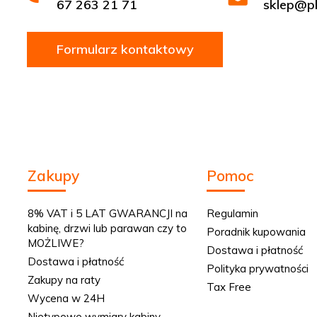
67 263 21 71
sklep@ply
Formularz kontaktowy
Zakupy
Pomoc
8% VAT i 5 LAT GWARANCJI na
Regulamin
kabinę, drzwi lub parawan czy to
Poradnik kupowania
MOŻLIWE?
Dostawa i płatność
Dostawa i płatność
Polityka prywatności
Zakupy na raty
Tax Free
Wycena w 24H
Nietypowe wymiary kabiny