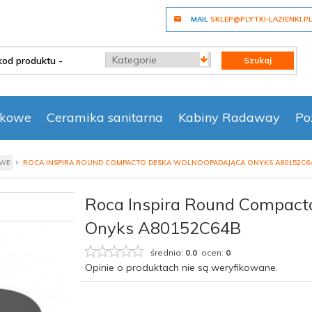
MAIL
SKLEP@PLYTKI-LAZIENKI.P
categories_searcher
Szukaj
nkowe
Ceramika sanitarna
Kabiny Radaway
Po
OWE
ROCA INSPIRA ROUND COMPACTO DESKA WOLNOOPADAJĄCA ONYKS A80152C6
Roca Inspira Round Compact
Onyks A80152C64B
średnia:
0.0
ocen:
0
Opinie o produktach nie są weryfikowane.