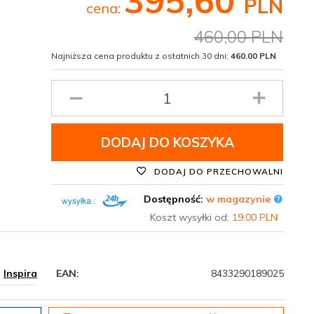
395,
60
PLN
cena:
460,00 PLN
Najniższa cena produktu z ostatnich 30 dni:
460.00 PLN
Ilość
produktu
DODAJ DO KOSZYKA
DODAJ DO PRZECHOWALNI
Dostępność:
w magazynie
Koszt wysyłki od:
19.00 PLN
Inspira
EAN:
8433290189025