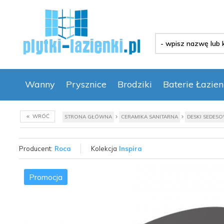
-
wpisz
nazwę
lub
kod
Wanny
Prysznice
Brodziki
Baterie Łazie
produktu
-
WRÓĆ
STRONA GŁÓWNA
CERAMIKA SANITARNA
DESKI SEDES
Producent:
Roca
Kolekcja
Inspira
Promocja