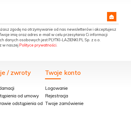
yrażasz zgodę na otrzymywanie od nas newsletterów i akceptujesz
woje imię oraz adres e-mail w celu przesyłania Ci informacji
h danych osobowych jest PLYTKI-LAZIENKI.PL Sp. z o.o.
z w naszej
Polityce prywatności
.
e / zwroty
Twoje konto
klamacji
Logowanie
stąpienia od umowy
Rejestracja
rawie odstąpienia od
Twoje zamówienie