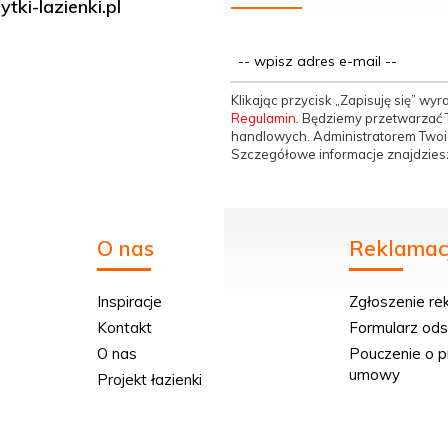
tki-lazienki.pl
Klikając przycisk „Zapisuję się” w
Regulamin
. Będziemy przetwarzać T
handlowych. Administratorem Twoic
Szczegółowe informacje znajdzies
O nas
Reklamacj
Inspiracje
Zgłoszenie re
Kontakt
Formularz od
O nas
Pouczenie o p
umowy
Projekt łazienki