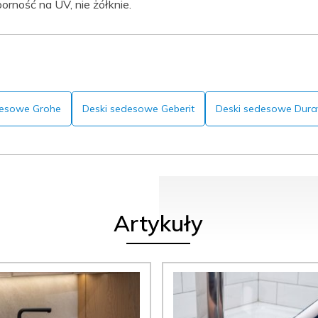
rność na UV, nie żółknie.
desowe Grohe
Deski sedesowe Geberit
Deski sedesowe Durav
Artykuły