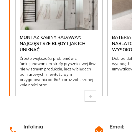
MONTAŻ KABINY RADAWAY:
BATERIA
NAJCZĘSTSZE BŁĘDY I JAK ICH
NABLATO
UNIKNĄĆ
WYSOKOŚ
Źródło większości problemów z
Dobrze do
funkcjonowaniem strefy prysznicowej tkwi
wygodę, hig
nie w samym produkcie, lecz w błędach
umywalkow
pomiarowych, niewłaściwym
przygotowaniu podłoża oraz zaburzonej
kolejności prac.
Infolinia
Email: