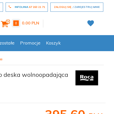
L
INFOLINIA
67 263 21 71
ZALOGUJ SIĘ
ZAREJESTRUJ MNIE
0.00
PLN
0
zostałe
Promocje
Koszyk
4B
o deska wolnoopadająca