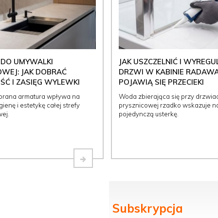
 DO UMYWALKI
JAK USZCZELNIĆ I WYREG
WEJ: JAK DOBRAĆ
DRZWI W KABINIE RADAWA
Ć I ZASIĘG WYLEWKI
POJAWIĄ SIĘ PRZECIEKI
brana armatura wpływa na
Woda zbierająca się przy drzwia
ienę i estetykę całej strefy
prysznicowej rzadko wskazuje n
ej.
pojedynczą usterkę.
Subskrypcja