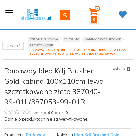
0
STRONA GŁÓWNA
PRYSZNIC
KABINY PRYSZNICOWE
PROSTOKĄTNE
WRÓĆ
RADAWAY IDEA KDJ BRUSHED GOLD KABINA 100X110CM LEWA
SZCZOTKOWANE ZŁOTO 387040-99-01L/387053-99-01R
Radaway Idea Kdj Brushed
Gold kabina 100x110cm lewa
szczotkowane złoto 387040-
99-01L/387053-99-01R
średnia:
0.0
ocen:
0
Opinie o produktach nie są weryfikowane.
Producent:
Radaway
Kolekcja
Idea Kdj Brushed Gold