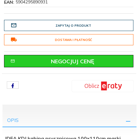
5904295890931
EAN:
ZAPYTAJ O PRODUKT
DOSTAWA I PŁATNOŚĆ
NEGOCJUJ CENĘ
OPIS
IDEA KDJ kabina prysznicowa 100x110cm marki