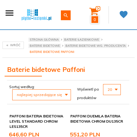
0
STRONA GŁÓWNA
BATERIE ŁAZIENKOWE
WRÓĆ
BATERIE BIDETOWE
BATERIE BIDETOWE WG. PRODUCENTA
BATERIE BIDETOWE PAFFONI
Baterie bidetowe Paffoni
sort
pop
Sortuj według:
Wyświetl po
20
najlepiej sprzedające się
produktów
PAFFONI BATERIA BIDETOWA
PAFFONI DUEMILA BATERIA
LEVEL STANDARD CHROM
BIDETOWA CHROM DU135CR
LES135CR
646,
60
PLN
551,
20
PLN