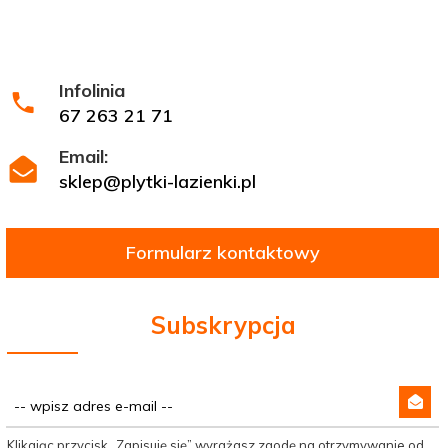
Infolinia
67 263 21 71
Email:
sklep@plytki-lazienki.pl
Formularz kontaktowy
Subskrypcja
Klikając przycisk „Zapisuję się” wyrażasz zgodę na otrzymywanie od