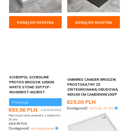
DODAJ DO KOSZYKA
DODAJ DO KOSZYKA
SCHEDPOL SCHEDLINE
OMNIRES CAMDEN BRODZIK
PROTOS BRODZIK 100X90
PROSTOKĄTNY ZE
WHITE STONE 3SP.P1P-
ZINTEGROWANĄ OBUDOWĄ
90100/B/ST-M1/B/ST
90X100 CM CAMDEN90/100/P
825,
00
PLN
Promocja
Dostępność:
od 5 do 21 dni
893,
56
PLN
1410,00 PLN
Najniższa cena produktu z ostatnich
30 dni:
1410.00 PLN
Dostępność:
w magazynie