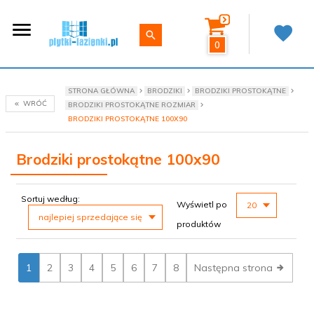
0
STRONA GŁÓWNA
BRODZIKI
BRODZIKI PROSTOKĄTNE
WRÓĆ
BRODZIKI PROSTOKĄTNE ROZMIAR
BRODZIKI PROSTOKĄTNE 100X90
Brodziki prostokątne 100x90
sort
pop
Sortuj według:
Wyświetl po
20
najlepiej sprzedające się
produktów
1
2
3
4
5
6
7
8
Następna strona