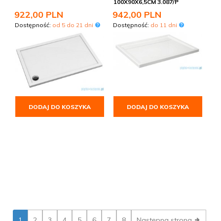
100X90X6,5CM 3.087/P
922,
00
PLN
942,
00
PLN
Dostępność:
od 5 do 21 dni
Dostępność:
do 11 dni
DODAJ DO KOSZYKA
DODAJ DO KOSZYKA
1
2
3
4
5
6
7
8
Następna strona