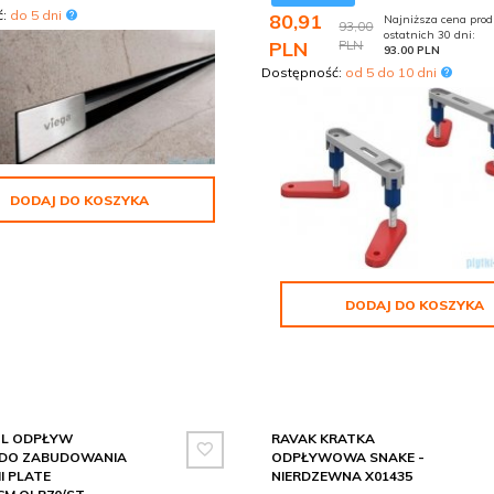
ć:
do 5 dni
80,
91
Najniższa cena prod
93,00
ostatnich 30 dni:
PLN
PLN
93.00 PLN
Dostępność:
od 5 do 10 dni
DODAJ DO KOSZYKA
DODAJ DO KOSZYKA
L ODPŁYW
RAVAK KRATKA
 DO ZABUDOWANIA
ODPŁYWOWA SNAKE -
I PLATE
NIERDZEWNA X01435