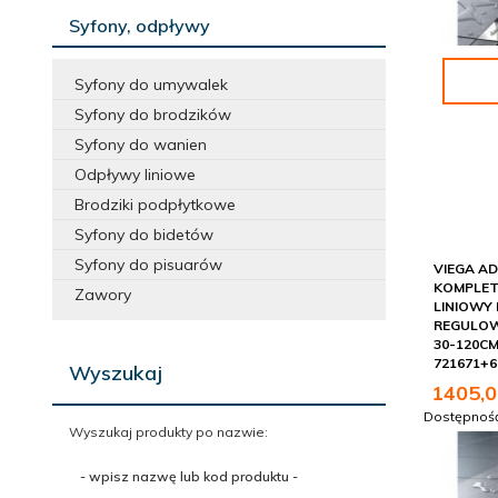
Syfony, odpływy
Syfony do umywalek
Syfony do brodzików
Syfony do wanien
Odpływy liniowe
Brodziki podpłytkowe
Syfony do bidetów
Syfony do pisuarów
VIEGA AD
KOMPLE
Zawory
LINIOWY 
REGULOW
30-120C
721671+6
Wyszukaj
1405,
0
Dostępnoś
Wyszukaj produkty po nazwie:
-
wpisz
nazwę