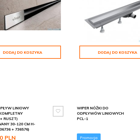
DODAJ DO KOSZYKA
DODAJ DO KOSZYKA
DPŁYW LINIOWY
WIPER NÓŻKI DO
 KOMPLETNY
ODPŁYWÓW LINIOWYCH
+ RUSZT)
PCL-1
ANY 30-120 CM H-
36736 + 736576)
0
PLN
Promocja