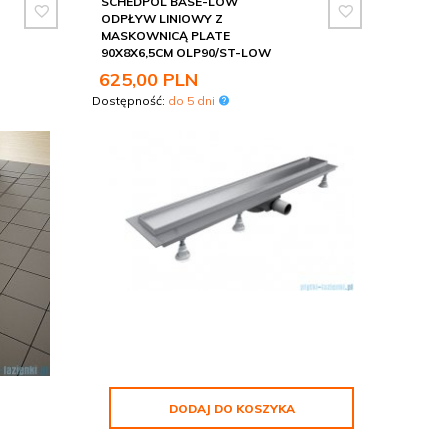
SCHEDPOL BASE-LOW
ODPŁYW LINIOWY Z
MASKOWNICĄ PLATE
90X8X6,5CM OLP90/ST-LOW
625,
00
PLN
Dostępność:
do 5 dni
DODAJ DO KOSZYKA