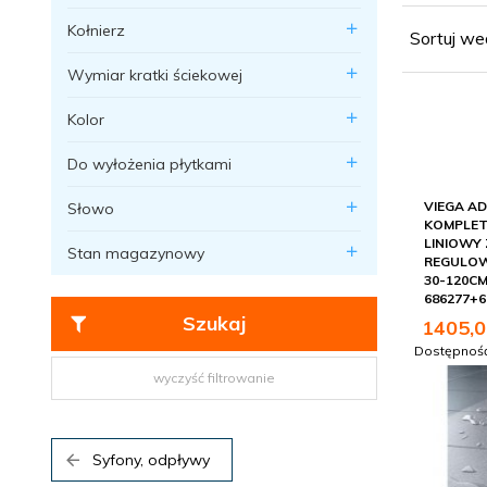
Postaw na
Kołnierz
sklepie s
Sortuj we
dokładnie 
Wymiar kratki ściekowej
Spójna st
gwarancję
Kolor
doradzimy
Do wyłożenia płytkami
VIEGA AD
Słowo
KOMPLE
LINIOWY
Stan magazynowy
REGULOW
30-120C
686277+6
Szukaj
1405,
0
Dostępnoś
wyczyść filtrowanie
Syfony, odpływy