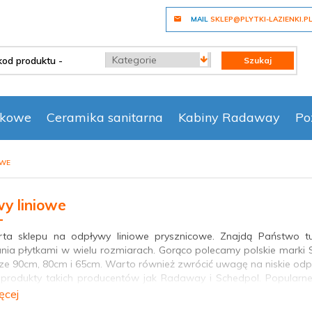
MAIL
SKLEP@PLYTKI-LAZIENKI.P
categories_searcher
Szukaj
nkowe
Ceramika sanitarna
Kabiny Radaway
Po
OWE
y liniowe
rta sklepu na odpływy liniowe prysznicowe. Znajdą Państwo t
ia płytkami w wielu rozmiarach. Gorąco polecamy polskie marki
ze 90cm, 80cm i 65cm. Warto również zwrócić uwagę na niskie odp
produkty takich producentów jak Radaway i Schedpol. Popularne w
adaway, odpływy Schedpol. Sprawny syfon zapewnia szybki odpł
ęcej
i. Wybierając syfon, zwróć uwagę na średnicę odpływu, rodzaj korka