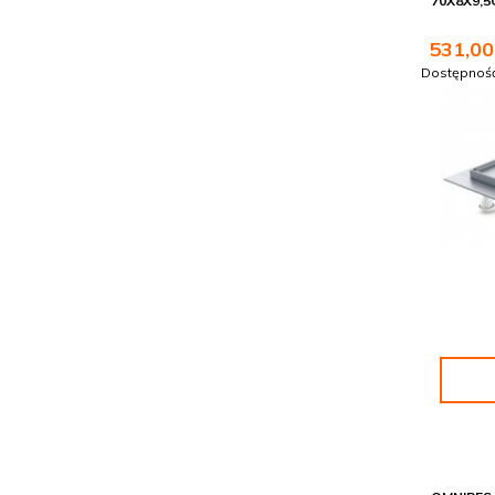
70X8X9,5
531,
00
Dostępnoś