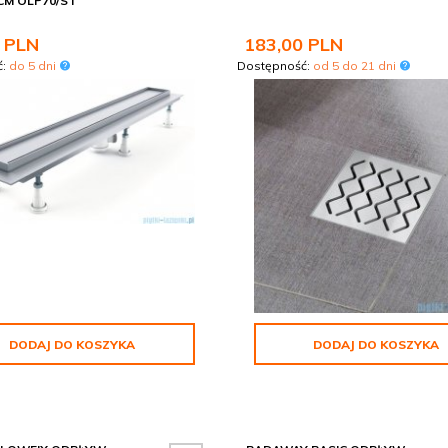
CM OLP70/ST
PLN
183,
00
PLN
ć:
do 5 dni
Dostępność:
od 5 do 21 dni
DODAJ DO KOSZYKA
DODAJ DO KOSZYKA