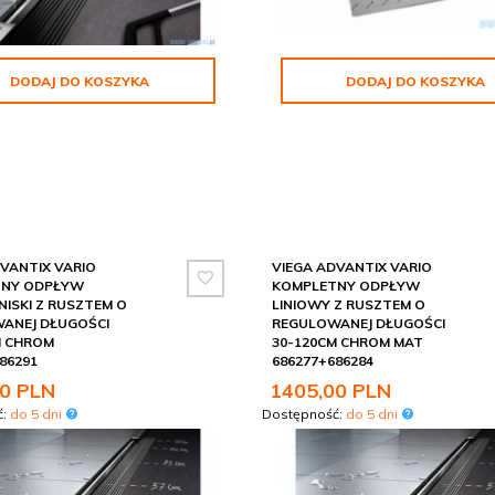
DODAJ DO KOSZYKA
DODAJ DO KOSZYKA
VANTIX VARIO
VIEGA ADVANTIX VARIO
TNY ODPŁYW
KOMPLETNY ODPŁYW
NISKI Z RUSZTEM O
LINIOWY Z RUSZTEM O
ANEJ DŁUGOŚCI
REGULOWANEJ DŁUGOŚCI
M CHROM
30-120CM CHROM MAT
86291
686277+686284
0
PLN
1405,
00
PLN
ć:
do 5 dni
Dostępność:
do 5 dni