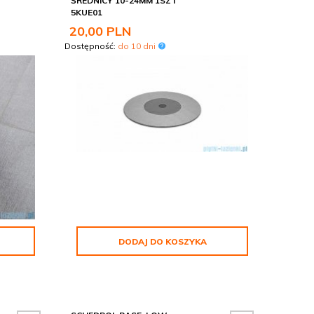
ŚREDNICY 10-24MM 1SZT
5KUE01
20,
00
PLN
Dostępność:
do 10 dni
DODAJ DO KOSZYKA