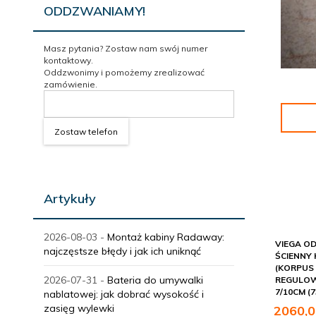
ODDZWANIAMY!
Masz pytania? Zostaw nam swój numer
kontaktowy.
Oddzwonimy i pomożemy zrealizować
zamówienie.
Zostaw telefon
Artykuły
2026-08-03 -
Montaż kabiny Radaway:
VIEGA O
najczęstsze błędy i jak ich uniknąć
ŚCIENNY
(KORPUS 
2026-07-31 -
Bateria do umywalki
REGULOW
7/10CM (7
nablatowej: jak dobrać wysokość i
zasięg wylewki
2060,
0