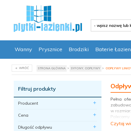
-
wpisz
nazwę
lub
kod
Wanny
Prysznice
Brodziki
Baterie Łazie
produktu
-
WRÓĆ
STRONA GŁÓWNA
SYFONY, ODPŁYWY
ODPŁYWY LINI
Odpływ
Filtruj produkty
Pełna ofe
Producent
zabudowan
w rozmiar
Cena
Polecamy 
odpływy R
Czytaj wi
Długość odpływu
kanalizacj