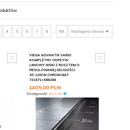
ntaż i daje estetyczny, dopracowany efekt. W naszym
in. McAlpine, Viega i KFA. Przed zakupem dobrze jest
oduktów
taż.
wygląda na przemyślaną i zadbaną. Zwróć też uwagę na
owaniu. Jeśli potrzebujesz pomocy w doborze, chętnie
4
5
6
7
8
...
69
Następna strona
VIEGA ADVANTIX VARIO
KOMPLETNY ODPŁYW
LINIOWY NISKI Z RUSZTEM O
REGULOWANEJ DŁUGOŚCI
30-120CM CHROM MAT
721671+686284
1405,
00
PLN
Dostępność:
do 5 dni