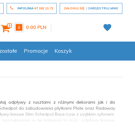
L
INFOLINIA
67 263 21 71
ZALOGUJ SIĘ
ZAREJESTRUJ MNIE
0.00
PLN
0
zostałe
Promocje
Koszyk
utaj odpływy z rusztami z różnymi dekorami jak i do
 Schedpol do zabudowania płytkami Plate oraz Radaway
ływy liniowe Slim Schedpol Base-Low z szybkim syfonem
yszukiwania w tej kategorii to m.in.: odpływy liniowe,
yw wody i skutecznie blokuje nieprzyjemne zapachy z
 (klik-klak, automatyczny) oraz obecność przelewu.