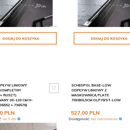
DODAJ DO KOSZYKA
DODAJ DO KOSZYKA
DPŁYW LINIOWY
SCHEDPOL BASE-LOW
 KOMPLETNY
ODPŁYW LINIOWY Z
+ RUSZT)
MASKOWNICĄ PLATE
ANY 30-120 CM H-
70X8X6,5CM OLP70/ST-LOW
36552 + 736576)
0
PLN
527,
00
PLN
ć:
do 5 dni
Dostępność:
Na zamówienie