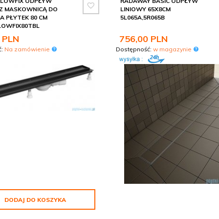
 LOWFIX ODPŁYW
RADAWAY BASIC ODPŁYW
 Z MASKOWNICĄ DO
LINIOWY 65X8CM
A PŁYTEK 80 CM
5L065A,5R065B
LOWFIX80TBL
PLN
756,
00
PLN
ć:
Na zamówienie
Dostępność:
w magazynie
DODAJ DO KOSZYKA