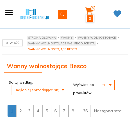
0
STRONA GŁÓWNA
WANNY
WANNY WOLNOSTOJĄCE
WRÓĆ
WANNY WOLNOSTOJĄCE WG. PRODUCENTA
WANNY WOLNOSTOJĄCE BESCO
Wanny wolnostojące Besco
sort
pop
Sortuj według:
Wyświetl po
20
najlepiej sprzedające się
produktów
1
2
3
4
5
6
7
8
...
36
Następna strona