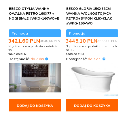
BESCO OTYLIA WANNA
BESCO GLORIA 150X68CM
OWALNA RETRO 160X77 +
WANNA WOLNOSTOJĄCA
NOGI BIAŁE #WKO-160WO+B
RETRO+SYFON KLIK-KLAK
#WKG-150-WO
Promocja
Promocja
3421,
60
PLN
3445,
10
PLN
3640,00 PLN
3665,00 PLN
Najniższa cena produktu z ostatnich
Najniższa cena produktu z ostatnich
30 dni:
30 dni:
3640.00 PLN
3665.00 PLN
Dostępność:
do 7 dni
Dostępność:
do 7 dni
DODAJ DO KOSZYKA
DODAJ DO KOSZYKA