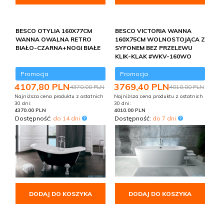
BESCO OTYLIA 160X77CM
BESCO VICTORIA WANNA
WANNA OWALNA RETRO
160X75CM WOLNOSTOJĄCA Z
BIAŁO-CZARNA+NOGI BIAŁE
SYFONEM BEZ PRZELEWU
KLIK-KLAK #WKV-160WO
Promocja
Promocja
4107,
80
PLN
3769,
40
PLN
4370,00 PLN
4010,00 PLN
Najniższa cena produktu z ostatnich
Najniższa cena produktu z ostatnich
30 dni:
30 dni:
4370.00 PLN
4010.00 PLN
Dostępność:
do 14 dni
Dostępność:
do 7 dni
DODAJ DO KOSZYKA
DODAJ DO KOSZYKA