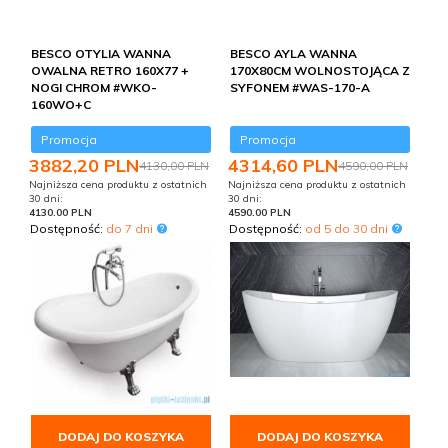
BESCO OTYLIA WANNA
BESCO AYLA WANNA
OWALNA RETRO 160X77 +
170X80CM WOLNOSTOJĄCA Z
NOGI CHROM #WKO-
SYFONEM #WAS-170-A
160WO+C
Promocja
Promocja
3882,
20
PLN
4314,
60
PLN
4130,00 PLN
4590,00 PLN
Najniższa cena produktu z ostatnich
Najniższa cena produktu z ostatnich
30 dni:
30 dni:
4130.00 PLN
4590.00 PLN
Dostępność:
do 7 dni
Dostępność:
od 5 do 30 dni
DODAJ DO KOSZYKA
DODAJ DO KOSZYKA