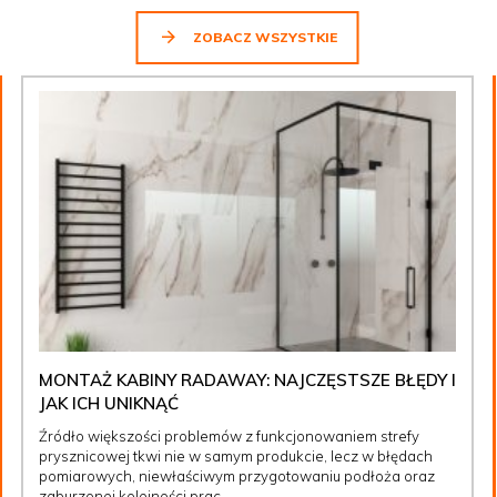
ZOBACZ WSZYSTKIE
MONTAŻ KABINY RADAWAY: NAJCZĘSTSZE BŁĘDY I
JAK ICH UNIKNĄĆ
Źródło większości problemów z funkcjonowaniem strefy
prysznicowej tkwi nie w samym produkcie, lecz w błędach
pomiarowych, niewłaściwym przygotowaniu podłoża oraz
zaburzonej kolejności prac.