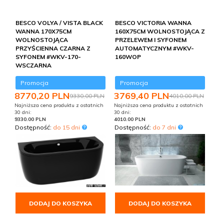
BESCO VOLYA / VISTA BLACK
BESCO VICTORIA WANNA
WANNA 170X75CM
160X75CM WOLNOSTOJĄCA Z
WOLNOSTOJĄCA
PRZELEWEM I SYFONEM
PRZYŚCIENNA CZARNA Z
AUTOMATYCZNYM #WKV-
SYFONEM #WKV-170-
160WOP
WSCZARNA
Promocja
Promocja
8770,
20
PLN
3769,
40
PLN
9330,00 PLN
4010,00 PLN
Najniższa cena produktu z ostatnich
Najniższa cena produktu z ostatnich
30 dni:
30 dni:
9330.00 PLN
4010.00 PLN
Dostępność:
do 15 dni
Dostępność:
do 7 dni
DODAJ DO KOSZYKA
DODAJ DO KOSZYKA