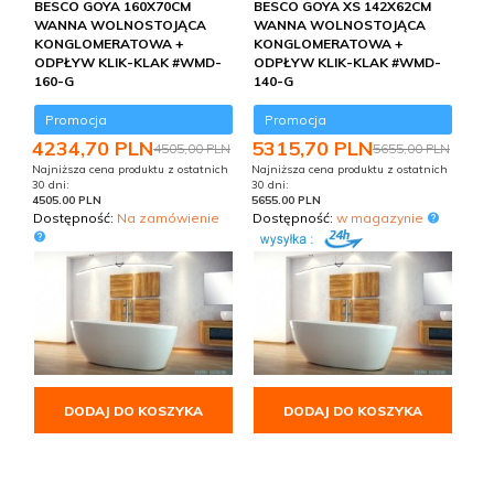
BESCO GOYA 160X70CM
BESCO GOYA XS 142X62CM
WANNA WOLNOSTOJĄCA
WANNA WOLNOSTOJĄCA
KONGLOMERATOWA +
KONGLOMERATOWA +
ODPŁYW KLIK-KLAK #WMD-
ODPŁYW KLIK-KLAK #WMD-
160-G
140-G
Promocja
Promocja
4234,
70
PLN
5315,
70
PLN
4505,00 PLN
5655,00 PLN
Najniższa cena produktu z ostatnich
Najniższa cena produktu z ostatnich
30 dni:
30 dni:
4505.00 PLN
5655.00 PLN
Dostępność:
Na zamówienie
Dostępność:
w magazynie
DODAJ DO KOSZYKA
DODAJ DO KOSZYKA