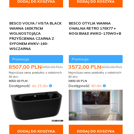
DODAJ DO KOSZYKA
DODAJ DO KOSZYKA
BESCO VOLYA / VISTA BLACK
BESCO OTYLIA WANNA
WANNA 160X75CM
OWALNA RETRO 170X77 +
WOLNOSTOJĄCA
NOGI BIAŁE #WKO-170WO+B
PRZYŚCIENNA CZARNA Z
SYFONEM #WKV-160-
WSCZARNA
Promocja
Promocja
8507,
00
PLN
3572,
00
PLN
9050,00 PLN
3800,00 PLN
Najniższa cena produktu z ostatnich
Najniższa cena produktu z ostatnich
30 dni:
30 dni:
9050.00 PLN
3800.00 PLN
Dostępność:
do 15 dni
Dostępność:
60 dni
DODAJ DO KOSZYKA
DODAJ DO KOSZYKA