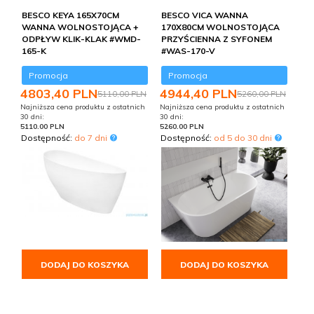
BESCO KEYA 165X70CM
BESCO VICA WANNA
WANNA WOLNOSTOJĄCA +
170X80CM WOLNOSTOJĄCA
ODPŁYW KLIK-KLAK #WMD-
PRZYŚCIENNA Z SYFONEM
165-K
#WAS-170-V
Promocja
Promocja
4803,
40
PLN
4944,
40
PLN
5110,00 PLN
5260,00 PLN
Najniższa cena produktu z ostatnich
Najniższa cena produktu z ostatnich
30 dni:
30 dni:
5110.00 PLN
5260.00 PLN
Dostępność:
do 7 dni
Dostępność:
od 5 do 30 dni
DODAJ DO KOSZYKA
DODAJ DO KOSZYKA