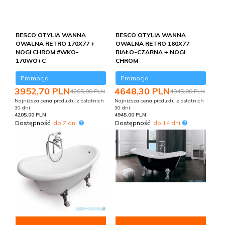
BESCO OTYLIA WANNA
BESCO OTYLIA WANNA
OWALNA RETRO 170X77 +
OWALNA RETRO 160X77
NOGI CHROM #WKO-
BIAŁO-CZARNA + NOGI
170WO+C
CHROM
Promocja
Promocja
3952,
70
PLN
4648,
30
PLN
4205,00 PLN
4945,00 PLN
Najniższa cena produktu z ostatnich
Najniższa cena produktu z ostatnich
30 dni:
30 dni:
4205.00 PLN
4945.00 PLN
Dostępność:
do 7 dni
Dostępność:
do 14 dni