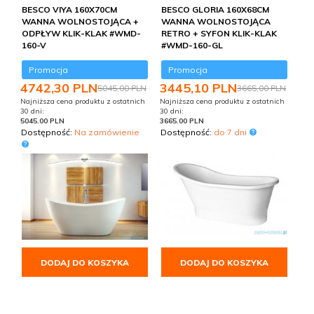
BESCO VIYA 160X70CM
BESCO GLORIA 160X68CM
WANNA WOLNOSTOJĄCA +
WANNA WOLNOSTOJĄCA
ODPŁYW KLIK-KLAK #WMD-
RETRO + SYFON KLIK-KLAK
160-V
#WMD-160-GL
Promocja
Promocja
4742,
30
PLN
3445,
10
PLN
5045,00 PLN
3665,00 PLN
Najniższa cena produktu z ostatnich
Najniższa cena produktu z ostatnich
30 dni:
30 dni:
5045.00 PLN
3665.00 PLN
Dostępność:
Na zamówienie
Dostępność:
do 7 dni
DODAJ DO KOSZYKA
DODAJ DO KOSZYKA