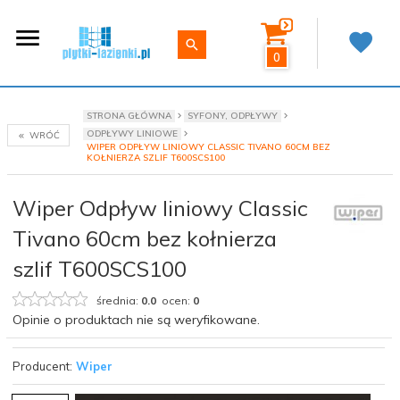
0
STRONA GŁÓWNA
SYFONY, ODPŁYWY
ODPŁYWY LINIOWE
WRÓĆ
WIPER ODPŁYW LINIOWY CLASSIC TIVANO 60CM BEZ
KOŁNIERZA SZLIF T600SCS100
Wiper Odpływ liniowy Classic
Tivano 60cm bez kołnierza
szlif T600SCS100
średnia:
0.0
ocen:
0
Opinie o produktach nie są weryfikowane.
Producent:
Wiper