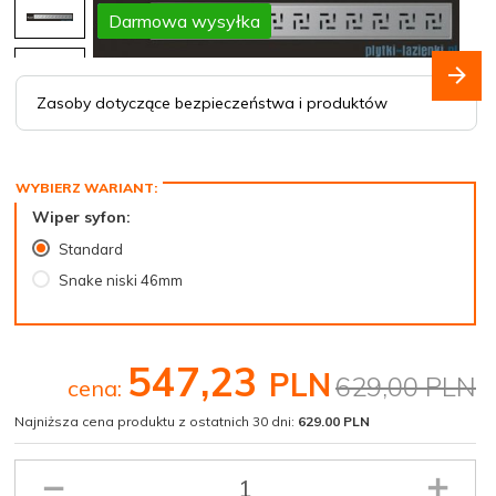
Promocja
Darmowa wysyłka
Zasoby dotyczące bezpieczeństwa i produktów
Wiper syfon:
Standard
Snake niski 46mm
547,
23
PLN
629,00 PLN
cena:
Najniższa cena produktu z ostatnich 30 dni:
629.00 PLN
Ilość
produktu