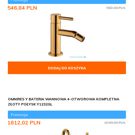
546,
84
PLN
558,00 PLN
DODAJ DO KOSZYKA
OMNIRES Y BATERIA WANNOWA 4-OTWOROWA KOMPLETNA
ZŁOTY POŁYSK Y1232GL
Promocja
1812,
02
PLN
1849,00 PLN