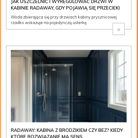
JAK USZCZELNIĆ I WYREGULOWAĆ DRZWI W
KABINIE RADAWAY, GDY POJAWIĄ SIĘ PRZECIEKI
Woda zbierająca się przy drzwiach kabiny prysznicowej
rzadko wskazuje na pojedynczą usterkę.
RADAWAY: KABINA Z BRODZIKIEM CZY BEZ? KIEDY
KTÓRE ROZWIĄZANIE MA SENS