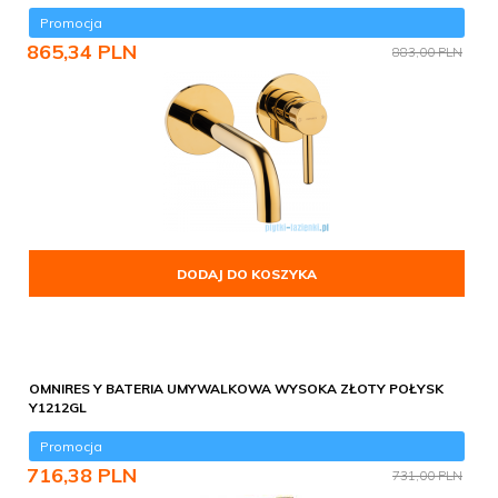
Promocja
865,
34
PLN
883,00 PLN
DODAJ DO KOSZYKA
OMNIRES Y BATERIA UMYWALKOWA WYSOKA ZŁOTY POŁYSK
Y1212GL
Promocja
716,
38
PLN
731,00 PLN