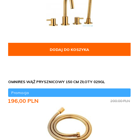
DODAJ DO KOSZYKA
OMNIRES WĄŻ PRYSZNICOWY 150 CM ZŁOTY 029GL
Promocja
196,
00
PLN
200,00 PLN