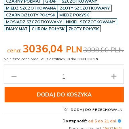
Wybierz
CZARNY PÓŁMAT
GRAFIT SZCZOTKOWANY
wariant
MIEDŹ SZCZOTKOWANA
ZŁOTY SZCZOTKOWANY
produktu
CZARNO/ZŁOTY POŁYSK
MIEDŹ POŁYSK
MOSIĄDZ SZCZOTKOWANY
NIKIEL SZCZOTKOWANY
BIAŁY MAT
CHROM POŁYSK
ZŁOTY POŁYSK
3036,
04
PLN
3098,00 PLN
cena:
Najniższa cena produktu z ostatnich 30 dni:
3098.00 PLN
Ilość
produktu
DODAJ DO KOSZYKA
DODAJ DO PRZECHOWALNI
Dostępność:
od 5 do 21 dni
Koszt wysyłki od:
19.00 PLN