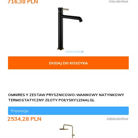
716,
38
PLN
731,00 PLN
DODAJ DO KOSZYKA
OMNIRES Y ZESTAW PRYSZNICOWO-WANNOWY NATYNKOWY
TERMOSTATYCZNY ZŁOTY POŁYSKY1234ALGL
Promocja
2534,
28
PLN
2586,00 PLN