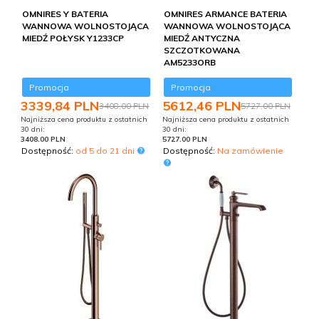
OMNIRES Y BATERIA
OMNIRES ARMANCE BATERIA
WANNOWA WOLNOSTOJĄCA
WANNOWA WOLNOSTOJĄCA
MIEDŹ POŁYSK Y1233CP
MIEDŹ ANTYCZNA
SZCZOTKOWANA
AM5233ORB
Promocja
Promocja
3339,
84
PLN
5612,
46
PLN
3408,00 PLN
5727,00 PLN
Najniższa cena produktu z ostatnich
Najniższa cena produktu z ostatnich
30 dni:
30 dni:
3408.00 PLN
5727.00 PLN
Dostępność:
od 5 do 21 dni
Dostępność:
Na zamówienie