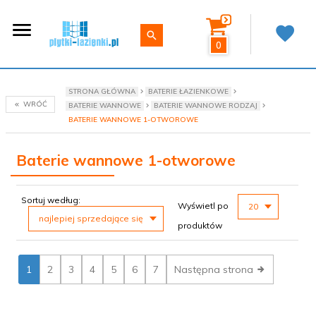
0
STRONA GŁÓWNA
BATERIE ŁAZIENKOWE
WRÓĆ
BATERIE WANNOWE
BATERIE WANNOWE RODZAJ
BATERIE WANNOWE 1-OTWOROWE
Baterie wannowe 1-otworowe
sort
pop
Sortuj według:
Wyświetl po
20
najlepiej sprzedające się
produktów
1
2
3
4
5
6
7
Następna strona