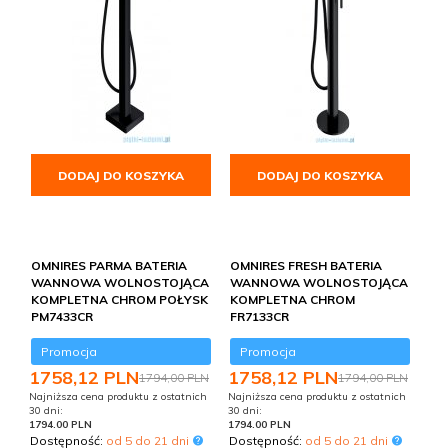
DODAJ DO KOSZYKA
DODAJ DO KOSZYKA
OMNIRES PARMA BATERIA
OMNIRES FRESH BATERIA
WANNOWA WOLNOSTOJĄCA
WANNOWA WOLNOSTOJĄCA
KOMPLETNA CHROM POŁYSK
KOMPLETNA CHROM
PM7433CR
FR7133CR
Promocja
Promocja
1758,
12
PLN
1758,
12
PLN
1794,00 PLN
1794,00 PLN
Najniższa cena produktu z ostatnich
Najniższa cena produktu z ostatnich
30 dni:
30 dni:
1794.00 PLN
1794.00 PLN
Dostępność:
od 5 do 21 dni
Dostępność:
od 5 do 21 dni