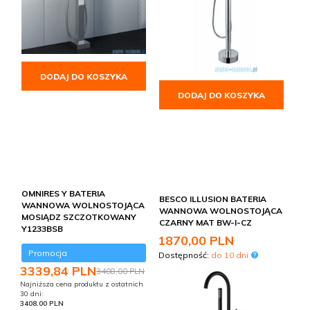
DODAJ DO KOSZYKA
DODAJ DO KOSZYKA
OMNIRES Y BATERIA
BESCO ILLUSION BATERIA
WANNOWA WOLNOSTOJĄCA
WANNOWA WOLNOSTOJĄCA
MOSIĄDZ SZCZOTKOWANY
CZARNY MAT BW-I-CZ
Y1233BSB
1870,
00
PLN
Promocja
Dostępność:
do 10 dni
3339,
84
PLN
3408,00 PLN
Najniższa cena produktu z ostatnich
30 dni:
3408.00 PLN