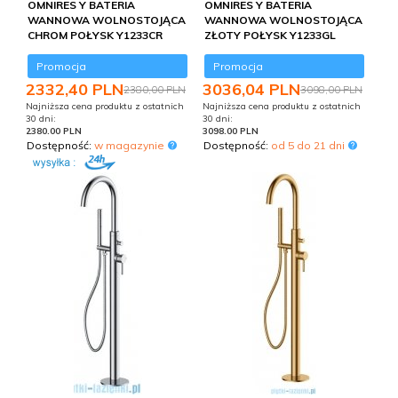
OMNIRES Y BATERIA
OMNIRES Y BATERIA
WANNOWA WOLNOSTOJĄCA
WANNOWA WOLNOSTOJĄCA
CHROM POŁYSK Y1233CR
ZŁOTY POŁYSK Y1233GL
Promocja
Promocja
2332,
40
PLN
3036,
04
PLN
2380,00 PLN
3098,00 PLN
Najniższa cena produktu z ostatnich
Najniższa cena produktu z ostatnich
30 dni:
30 dni:
2380.00 PLN
3098.00 PLN
Dostępność:
w magazynie
Dostępność:
od 5 do 21 dni