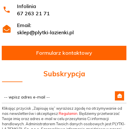
Infolinia
67 263 21 71
Email:
sklep@plytki-lazienki.pl
Formularz kontaktowy
Subskrypcja
Klikając przycisk „Zapisuję się” wyrażasz zgodę na otrzymywanie od
nas newsletterów i akceptujesz
Regulamin
. Będziemy przetwarzać
Twoje imię oraz adres e-mail w celu przesyłania Ci informacji
handlowych. Administratorem Twoich danych osobowych jest PLYTKI-
LAZIENKI.PL Sp. z o.o. Szczegółowe informacje znajdziesz w naszej