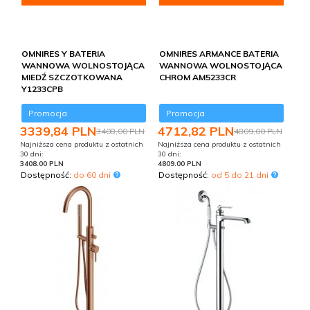
OMNIRES Y BATERIA
OMNIRES ARMANCE BATERIA
WANNOWA WOLNOSTOJĄCA
WANNOWA WOLNOSTOJĄCA
MIEDŹ SZCZOTKOWANA
CHROM AM5233CR
Y1233CPB
Promocja
Promocja
3339,
84
PLN
4712,
82
PLN
3408,00 PLN
4809,00 PLN
Najniższa cena produktu z ostatnich
Najniższa cena produktu z ostatnich
30 dni:
30 dni:
3408.00 PLN
4809.00 PLN
Dostępność:
do 60 dni
Dostępność:
od 5 do 21 dni