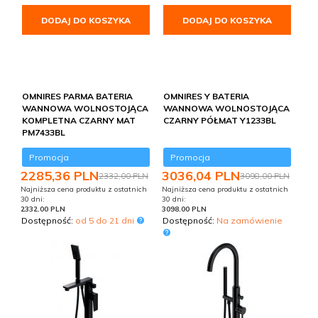
DODAJ DO KOSZYKA
DODAJ DO KOSZYKA
OMNIRES PARMA BATERIA
OMNIRES Y BATERIA
WANNOWA WOLNOSTOJĄCA
WANNOWA WOLNOSTOJĄCA
KOMPLETNA CZARNY MAT
CZARNY PÓŁMAT Y1233BL
PM7433BL
Promocja
Promocja
2285,
36
PLN
3036,
04
PLN
2332,00 PLN
3098,00 PLN
Najniższa cena produktu z ostatnich
Najniższa cena produktu z ostatnich
30 dni:
30 dni:
2332.00 PLN
3098.00 PLN
Dostępność:
od 5 do 21 dni
Dostępność:
Na zamówienie